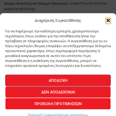
Όνομα Ιδιοκτήτη και Νόμιμο Πρόσωπο
: ΔΗΜΗΤΡΙΑΔΗΣ Θ ΚΑΙ ΣΙΑ
ΜΟΝΟΠΡΟΣΩΠΗ ΙΚΕ
Διαχείριση Συγκατάθεσης
Διευθυντής Σύνταξης:
ΑΘΑΝΑΣΙΟΣ ΑΝΤΩΝΙΟΥ
Domain
:
www.meatplace.gr
Για να παρέχουμε την καλύτερη εμπειρία, χρησιμοποιούμε
Δικαιούχος
Domain
:
ΔΗΜΗΤΡΙΑΔΗΣ Θ ΚΑΙ ΣΙΑ ΜΟΝΟΠΡΟΣΩΠΗ ΙΚΕ
τεχνολογίες όπως cookies για την αποθήκευση ή/και την
Διευθυντής:
ΕΥΘΥΜΙΑΤΟΥ ΜΑΡΙΑ
πρόσβαση σε πληροφορίες συσκευών. Η συγκατάθεση για τις εν
Διαχειριστής:
ΕΥΘΥΜΙΑΤΟΥ ΜΑΡΙΑ
λόγω τεχνολογίες θα μας επιτρέψει να επεξεργαστούμε δεδομένα
Δήλωση Συμμόρφωσης
προσωπικού χαρακτήρα, όπως συμπεριφορά περιήγησης ή
μοναδικά αναγνωριστικά σε αυτόν τον ιστότοπο. Η μη
συγκατάθεση ή η ανάκληση της συγκατάθεσης, μπορεί να
επηρεάσει αρνητικά ορισμένες λειτουργίες και δυνατότητες.
ΑΡΧΙΚΗ
ΕΙΔΗΣΕΙΣ
ΒΙΟΜΗΧΑΝΙΑ
ΚΤΗΝΟΤΡΟΦΙΑ
ΑΠΟΔΟΧΉ
ΚΡΕΟΠΩΛΕΙΟ
ΠΕΡΙΟΔΙΚΟ ΜΕΑΤ PLACE
MEAT DAYS
ΔΕΝ ΑΠΟΔΈΧΟΜΑΙ
ΕΠΙΚΟΙΝΩΝΙΑ
ΠΡΟΒΟΛΉ ΠΡΟΤΙΜΉΣΕΩΝ
O.MIND CREATIVES
© 2026 - All Rights Reserved -
Πολιτική Απορρήτου
Powered by
BYTE A COOKIE
Πολιτική Cookies
Πολιτική απορρήτου