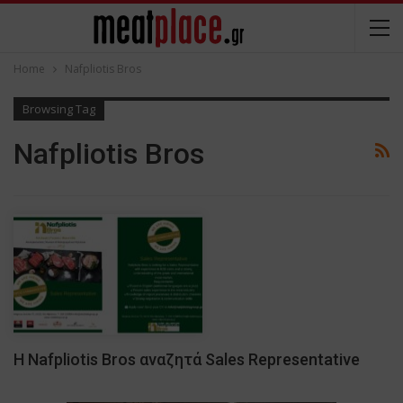
Home
Nafpliotis Bros
Browsing Tag
Nafpliotis Bros
Η Nafpliotis Bros αναζητά Sales Representative