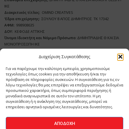
ΙΚΕ
Διακριτικός τίτλος:
ΟΜΙΝD CREATIVES
‘
E
δρα επιχείρησης:
ΣΟΥΛΙΟΥ 8 ΑΓΙΟΣ ΔΗΜΗΤΡΙΟΣ ΤΚ 17342
ΑΦΜ:
998908635
ΔΟΥ:
ΚΕΦΟΔΕ ΑΤΤΙΚΗΣ
Όνομα Ιδιοκτήτη και Νόμιμο Πρόσωπο
: ΔΗΜΗΤΡΙΑΔΗΣ Θ ΚΑΙ ΣΙΑ
ΜΟΝΟΠΡΟΣΩΠΗ ΙΚΕ
Διαχείριση Συγκατάθεσης
Διευθυντής Σύνταξης:
ΑΘΑΝΑΣΙΟΣ ΑΝΤΩΝΙΟΥ
Domain
:
www.meatplace.gr
Για να παρέχουμε την καλύτερη εμπειρία, χρησιμοποιούμε
Δικαιούχος
Domain
:
ΔΗΜΗΤΡΙΑΔΗΣ Θ ΚΑΙ ΣΙΑ ΜΟΝΟΠΡΟΣΩΠΗ ΙΚΕ
τεχνολογίες όπως cookies για την αποθήκευση ή/και την
Διευθυντής:
ΕΥΘΥΜΙΑΤΟΥ ΜΑΡΙΑ
πρόσβαση σε πληροφορίες συσκευών. Η συγκατάθεση για τις εν
Διαχειριστής:
ΕΥΘΥΜΙΑΤΟΥ ΜΑΡΙΑ
λόγω τεχνολογίες θα μας επιτρέψει να επεξεργαστούμε δεδομένα
Δήλωση Συμμόρφωσης
προσωπικού χαρακτήρα, όπως συμπεριφορά περιήγησης ή
μοναδικά αναγνωριστικά σε αυτόν τον ιστότοπο. Η μη
συγκατάθεση ή η ανάκληση της συγκατάθεσης, μπορεί να
επηρεάσει αρνητικά ορισμένες λειτουργίες και δυνατότητες.
ΑΡΧΙΚΗ
ΕΙΔΗΣΕΙΣ
ΒΙΟΜΗΧΑΝΙΑ
ΚΤΗΝΟΤΡΟΦΙΑ
ΑΠΟΔΟΧΉ
ΚΡΕΟΠΩΛΕΙΟ
ΠΕΡΙΟΔΙΚΟ ΜΕΑΤ PLACE
MEAT DAYS