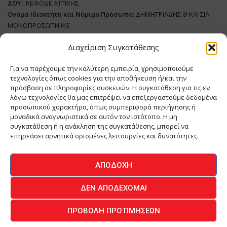
ΔΟΥ:
ΚΕΦΟΔΕ ΑΤΤΙΚΗΣ
Όνομα Ιδιοκτήτη και Νόμιμο Πρόσωπο
: ΔΗΜΗΤΡΙΑΔΗΣ Θ ΚΑΙ ΣΙΑ
ΜΟΝΟΠΡΟΣΩΠΗ ΙΚΕ
Διαχείριση Συγκατάθεσης
Διευθυντής Σύνταξης:
ΑΘΑΝΑΣΙΟΣ ΑΝΤΩΝΙΟΥ
Domain
:
www.meatplace.gr
Για να παρέχουμε την καλύτερη εμπειρία, χρησιμοποιούμε
Δικαιούχος
Domain
:
ΔΗΜΗΤΡΙΑΔΗΣ Θ ΚΑΙ ΣΙΑ ΜΟΝΟΠΡΟΣΩΠΗ ΙΚΕ
τεχνολογίες όπως cookies για την αποθήκευση ή/και την
Διευθυντής:
ΕΥΘΥΜΙΑΤΟΥ ΜΑΡΙΑ
πρόσβαση σε πληροφορίες συσκευών. Η συγκατάθεση για τις εν
Διαχειριστής:
ΕΥΘΥΜΙΑΤΟΥ ΜΑΡΙΑ
λόγω τεχνολογίες θα μας επιτρέψει να επεξεργαστούμε δεδομένα
Δήλωση Συμμόρφωσης
προσωπικού χαρακτήρα, όπως συμπεριφορά περιήγησης ή
μοναδικά αναγνωριστικά σε αυτόν τον ιστότοπο. Η μη
συγκατάθεση ή η ανάκληση της συγκατάθεσης, μπορεί να
επηρεάσει αρνητικά ορισμένες λειτουργίες και δυνατότητες.
ΑΡΧΙΚΗ
ΕΙΔΗΣΕΙΣ
ΒΙΟΜΗΧΑΝΙΑ
ΚΤΗΝΟΤΡΟΦΙΑ
ΑΠΟΔΟΧΉ
ΚΡΕΟΠΩΛΕΙΟ
ΠΕΡΙΟΔΙΚΟ ΜΕΑΤ PLACE
MEAT DAYS
ΔΕΝ ΑΠΟΔΈΧΟΜΑΙ
ΕΠΙΚΟΙΝΩΝΙΑ
ΠΡΟΒΟΛΉ ΠΡΟΤΙΜΉΣΕΩΝ
O.MIND CREATIVES
© 2026 - All Rights Reserved -
Πολιτική Απορρήτου