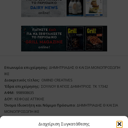
Επωνυμία επιχείρησης:
ΔΗΜΗΤΡΙΑΔΗΣ Θ ΚΑΙ ΣΙΑ ΜΟΝΟΠΡΟΣΩΠΗ
ΙΚΕ
Διακριτικός τίτλος:
ΟΜΙΝD CREATIVES
‘
E
δρα επιχείρησης:
ΣΟΥΛΙΟΥ 8 ΑΓΙΟΣ ΔΗΜΗΤΡΙΟΣ ΤΚ 17342
ΑΦΜ:
998908635
ΔΟΥ:
ΚΕΦΟΔΕ ΑΤΤΙΚΗΣ
Όνομα Ιδιοκτήτη και Νόμιμο Πρόσωπο
: ΔΗΜΗΤΡΙΑΔΗΣ Θ ΚΑΙ ΣΙΑ
ΜΟΝΟΠΡΟΣΩΠΗ ΙΚΕ
Διαχείριση Συγκατάθεσης
Διευθυντής Σύνταξης:
ΑΘΑΝΑΣΙΟΣ ΑΝΤΩΝΙΟΥ