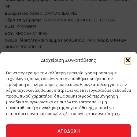
ΙΚΕ
Διακριτικός τίτλος:
ΟΜΙΝD CREATIVES
‘
E
δρα επιχείρησης:
ΣΟΥΛΙΟΥ 8 ΑΓΙΟΣ ΔΗΜΗΤΡΙΟΣ ΤΚ 17342
ΑΦΜ:
998908635
ΔΟΥ:
ΚΕΦΟΔΕ ΑΤΤΙΚΗΣ
Όνομα Ιδιοκτήτη και Νόμιμο Πρόσωπο
: ΔΗΜΗΤΡΙΑΔΗΣ Θ ΚΑΙ ΣΙΑ
ΜΟΝΟΠΡΟΣΩΠΗ ΙΚΕ
Διαχείριση Συγκατάθεσης
Διευθυντής Σύνταξης:
ΑΘΑΝΑΣΙΟΣ ΑΝΤΩΝΙΟΥ
Domain
:
www.meatplace.gr
Για να παρέχουμε την καλύτερη εμπειρία, χρησιμοποιούμε
Δικαιούχος
Domain
:
ΔΗΜΗΤΡΙΑΔΗΣ Θ ΚΑΙ ΣΙΑ ΜΟΝΟΠΡΟΣΩΠΗ ΙΚΕ
τεχνολογίες όπως cookies για την αποθήκευση ή/και την
Διευθυντής:
ΕΥΘΥΜΙΑΤΟΥ ΜΑΡΙΑ
πρόσβαση σε πληροφορίες συσκευών. Η συγκατάθεση για τις εν
Διαχειριστής:
ΕΥΘΥΜΙΑΤΟΥ ΜΑΡΙΑ
λόγω τεχνολογίες θα μας επιτρέψει να επεξεργαστούμε δεδομένα
Δήλωση Συμμόρφωσης
προσωπικού χαρακτήρα, όπως συμπεριφορά περιήγησης ή
μοναδικά αναγνωριστικά σε αυτόν τον ιστότοπο. Η μη
συγκατάθεση ή η ανάκληση της συγκατάθεσης, μπορεί να
επηρεάσει αρνητικά ορισμένες λειτουργίες και δυνατότητες.
ΑΡΧΙΚΗ
ΕΙΔΗΣΕΙΣ
ΒΙΟΜΗΧΑΝΙΑ
ΚΤΗΝΟΤΡΟΦΙΑ
ΑΠΟΔΟΧΉ
ΚΡΕΟΠΩΛΕΙΟ
ΠΕΡΙΟΔΙΚΟ ΜΕΑΤ PLACE
MEAT DAYS