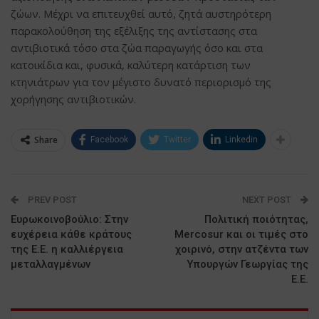
ζώων. Μέχρι να επιτευχθεί αυτό, ζητά αυστηρότερη
παρακολούθηση της εξέλιξης της αντίστασης στα
αντιβιοτικά τόσο στα ζώα παραγωγής όσο και στα
κατοικίδια και, φυσικά, καλύτερη κατάρτιση των
κτηνιάτρων για τον μέγιστο δυνατό περιορισμό της
χορήγησης αντιβιοτικών.
Share
Facebook
Twitter
Linkedin
PREV POST
NEXT POST
Ευρωκοινοβούλιο: Στην
Πολιτική ποιότητας,
ευχέρεια κάθε κράτους
Mercosur και οι τιμές στο
της Ε.Ε. η καλλιέργεια
χοιρινό, στην ατζέντα των
μεταλλαγμένων
Υπουργών Γεωργίας της
Ε.Ε.