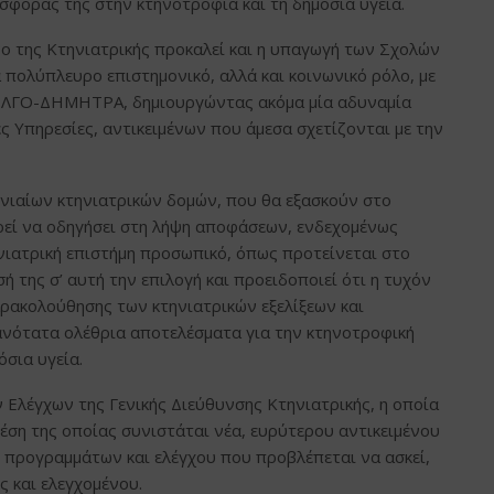
σφοράς της στην κτηνοτροφία και τη δημόσια υγεία.
ο της Κτηνιατρικής προκαλεί και η υπαγωγή των Σχολών
πολύπλευρο επιστημονικό, αλλά και κοινωνικό ρόλο, με
 ΕΛΓΟ-ΔΗΜΗΤΡΑ, δημιουργώντας ακόμα μία αδυναμία
ς Υπηρεσίες, αντικειμένων που άμεσα σχετίζονται με την
ενιαίων κτηνιατρικών δομών, που θα εξασκούν στο
ορεί να οδηγήσει στη λήψη αποφάσεων, ενδεχομένως
ηνιατρική επιστήμη προσωπικό, όπως προτείνεται στο
ή της σ’ αυτή την επιλογή και προειδοποιεί ότι η τυχόν
αρακολούθησης των κτηνιατρικών εξελίξεων και
θανότατα ολέθρια αποτελέσματα για την κτηνοτροφική
όσια υγεία.
 Ελέγχων της Γενικής Διεύθυνσης Κτηνιατρικής, η οποία
θέση της οποίας συνιστάται νέα, ευρύτερου αντικειμένου
ς προγραμμάτων και ελέγχου που προβλέπεται να ασκεί,
ς και ελεγχομένου.