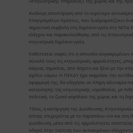
«Κτηνιατρικής Υπηρεσίας» της χώρας και της προ
Ανάλογη αποστέρηση από το ευρύτερο αντικείμεν
Επαγγελμάτων Κρέατος, που διαδραματίζουν ένα 
σημαντική συμβολή στη δημόσια υγεία στο ΝΠΙΔ
ελέγχου και παρακολούθησης από τις Κτηνιατρικέ
κτηνιατρική δημόσια υγεία.
Καθίσταται σαφές ότι η απουσία συγκεκριμένων 
σύνολό τους τις κτηνιατρικές αρμοδιότητες, μπ
καίριας σημασίας, από άσχετο και ξένο με την κτ
σχέδιο νόμου. Η ΠΕΚΔΥ έχει εκφράσει την αντίθεσ
εφαρμογή της, θα οδηγήσει σε πλήρη αδυναμία π
κατανόησης της κτηνιατρικής νομοθεσίας, με πι
πολιτική, το ζωικό κεφάλαιο της χώρας και τη δημ
Τέλος, η κατάργηση της Διεύθυνσης Κτηνιατρικών
επίσης επιχειρείται με το παραπάνω ν/σ και στη 
Διεύθυνση, μέσα από τις αρμοδιότητες εποπτεία
οδηγεί στην ταύτιση των αντικειμένων ελέγχοντο