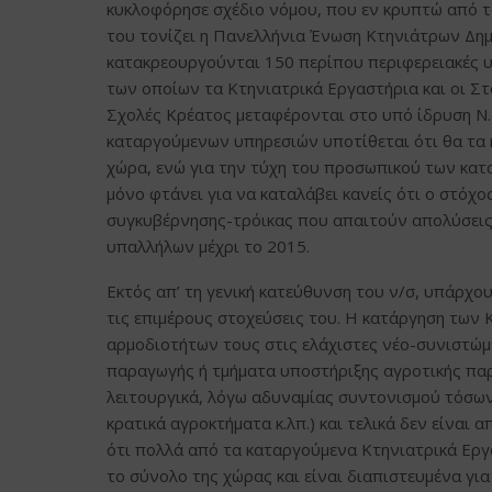
κυκλοφόρησε σχέδιο νόμου, που εν κρυπτώ από τα 
του τονίζει η Πανελλήνια Ένωση Κτηνιάτρων Δημ
κατακρεουργούνται 150 περίπου περιφερειακές υ
των οποίων τα Κτηνιατρικά Εργαστήρια και οι Στ
Σχολές Κρέατος μεταφέρονται στο υπό ίδρυση Ν.
καταργούμενων υπηρεσιών υποτίθεται ότι θα τα κ
χώρα, ενώ για την τύχη του προσωπικού των κατ
μόνο φτάνει για να καταλάβει κανείς ότι ο στόχ
συγκυβέρνησης-τρόικας που απαιτούν απολύσεις
υπαλλήλων μέχρι το 2015.
Εκτός απ’ τη γενική κατεύθυνση του ν/σ, υπάρχο
τις επιμέρους στοχεύσεις του. Η κατάργηση των
αρμοδιοτήτων τους στις ελάχιστες νέο-συνιστώμ
παραγωγής ή τμήματα υποστήριξης αγροτικής παρα
λειτουργικά, λόγω αδυναμίας συντονισμού τόσω
κρατικά αγροκτήματα κ.λπ.) και τελικά δεν είναι
ότι πολλά από τα καταργούμενα Κτηνιατρικά Εργ
το σύνολο της χώρας και είναι διαπιστευμένα για