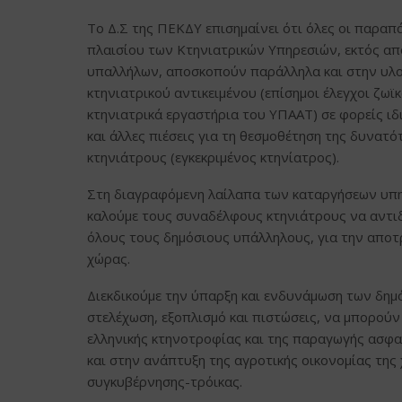
Το Δ.Σ της ΠΕΚΔΥ επισημαίνει ότι όλες οι παρα
πλαισίου των Κτηνιατρικών Υπηρεσιών, εκτός απ
υπαλλήλων, αποσκοπούν παράλληλα και στην υλοπ
κτηνιατρικού αντικειμένου (επίσημοι έλεγχοι ζω
κτηνιατρικά εργαστήρια του ΥΠΑΑΤ) σε φορείς ιδ
και άλλες πιέσεις για τη θεσμοθέτηση της δυνατ
κτηνιάτρους (εγκεκριμένος κτηνίατρος).
Στη διαγραφόμενη λαίλαπα των καταργήσεων υπ
καλούμε τους συναδέλφους κτηνιάτρους να αντι
όλους τους δημόσιους υπάλληλους, για την αποτ
χώρας.
Διεκδικούμε την ύπαρξη και ενδυνάμωση των δημ
στελέχωση, εξοπλισμό και πιστώσεις, να μπορού
ελληνικής κτηνοτροφίας και της παραγωγής ασφ
και στην ανάπτυξη της αγροτικής οικονομίας τη
συγκυβέρνησης-τρόικας.