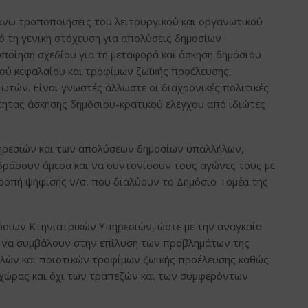
πάνω τροποποιήσεις του λειτουργικού και οργανωτικού
ό τη γενική στόχευση για απολύσεις δημοσίων
οίηση σχεδίου για τη μεταφορά και άσκηση δημόσιου
ϊκού κεφαλαίου και τροφίμων ζωϊκής προέλευσης,
ιωτών. Είναι γνωστές άλλωστε οι διαχρονικές πολιτικές
ότητας άσκησης δημόσιου-κρατικού ελέγχου από ιδιώτες
ηρεσιών και των απολύσεων δημοσίων υπαλλήλων,
δράσουν άμεσα και να συντονίσουν τους αγώνες τους με
ροπή ψήφισης ν/σ, που διαλύουν το Δημόσιο Τομέα της
όσιων Κτηνιατρικών Υπηρεσιών, ώστε με την αναγκαία
ν να συμβάλουν στην επίλυση των προβλημάτων της
αλών και ποιοτικών τροφίμων ζωικής προέλευσης καθώς
ς χώρας και όχι των τραπεζών και των συμφερόντων