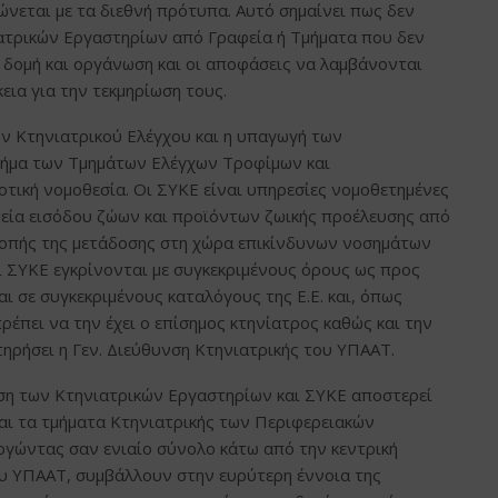
ώνεται με τα διεθνή πρότυπα. Αυτό σημαίνει πως δεν
ατρικών Εργαστηρίων από Γραφεία ή Τμήματα που δεν
δομή και οργάνωση και οι αποφάσεις να λαμβάνονται
εια για την τεκμηρίωση τους.
ν Κτηνιατρικού Ελέγχου και η υπαγωγή των
σχήμα των Τμημάτων Ελέγχων Τροφίμων και
τική νομοθεσία. Οι ΣΥΚΕ είναι υπηρεσίες νομοθετημένες
ημεία εισόδου ζώων και προϊόντων ζωικής προέλευσης από
ροπής της μετάδοσης στη χώρα επικίνδυνων νοσημάτων
Οι ΣΥΚΕ εγκρίνονται με συγκεκριμένους όρους ως προς
ι σε συγκεκριμένους καταλόγους της Ε.Ε. και, όπως
ρέπει να την έχει ο επίσημος κτηνίατρος καθώς και την
τηρήσει η Γεν. Διεύθυνση Κτηνιατρικής του ΥΠΑΑΤ.
ση των Κτηνιατρικών Εργαστηρίων και ΣΥΚΕ αποστερεί
και τα τμήματα Κτηνιατρικής των Περιφερειακών
γώντας σαν ενιαίο σύνολο κάτω από την κεντρική
ου ΥΠΑΑΤ, συμβάλλουν στην ευρύτερη έννοια της