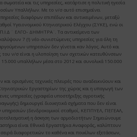
σωματεία και τις υπηρεσίες, κατάρτισε η πολιτική ηγεσία
οσίων Υπαλλήλων. Με το ν/σ αυτό επισημαίνει
πηρεσίες διαφόρων επιπέδων και αντικειμένων, μεταξύ
αθμοί Υγειονομικού Κτηνιατρικού Ελέγχου (ΣΥΚΕ), ενώ οι
Π.Ι.Δ ¨ ΕΛΓΟ- ΔΗΜΗΤΡΑ¨. Τα αντικείμενα των
αλύψουν 7 (!) νέο-συνιστώμενες υπηρεσίες για όλη τη
αργούμενων υπηρεσιών δεν γίνεται καν λόγος. Αυτό και
ος του ν/σ είναι η υλοποίηση των σχετικών κατευθύνσεων
 15.000 υπαλλήλων μέσα στο 2012 και συνολικά 150.000
υν και ορισμένες τεχνικές πλευρές που αναδεικνύουν και
 Κτηνιατρικών Εργαστηρίων της χώρας και η υπαγωγή των
ενες υπηρεσίες (γραφεία υποστήριξης αγροτικής
γωγής) δημιουργεί διοικητικά σχήματα που δεν είναι
ν υπηρεσιών (δενδροκομικοί σταθμοί, ΚΕΠΠΥΕΛ, ΠΕΓΕΑΛ,
 αποτελεσματική η άσκηση των αρμοδιοτήτων Σημειώνουμε
αστήρια είναι Εθνικά Εργαστήρια Αναφοράς, καλύπτουν
 σειρά διαφορετικών το καθένα και ποικίλων εξετάσεων,