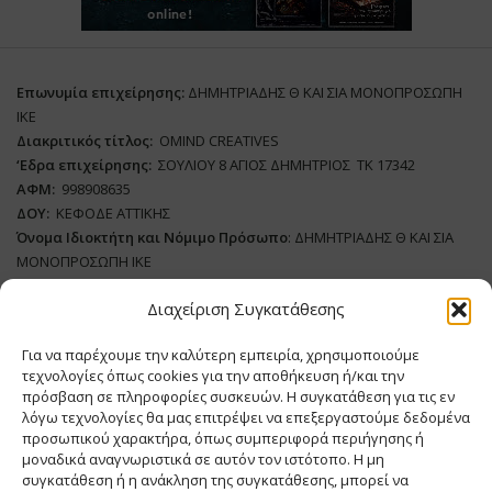
Επωνυμία επιχείρησης:
ΔΗΜΗΤΡΙΑΔΗΣ Θ ΚΑΙ ΣΙΑ ΜΟΝΟΠΡΟΣΩΠΗ
ΙΚΕ
Διακριτικός τίτλος:
ΟΜΙΝD CREATIVES
‘
E
δρα επιχείρησης:
ΣΟΥΛΙΟΥ 8 ΑΓΙΟΣ ΔΗΜΗΤΡΙΟΣ ΤΚ 17342
ΑΦΜ:
998908635
ΔΟΥ:
ΚΕΦΟΔΕ ΑΤΤΙΚΗΣ
Όνομα Ιδιοκτήτη και Νόμιμο Πρόσωπο
: ΔΗΜΗΤΡΙΑΔΗΣ Θ ΚΑΙ ΣΙΑ
ΜΟΝΟΠΡΟΣΩΠΗ ΙΚΕ
Διαχείριση Συγκατάθεσης
Διευθυντής Σύνταξης:
ΑΘΑΝΑΣΙΟΣ ΑΝΤΩΝΙΟΥ
Domain
:
www.meatplace.gr
Για να παρέχουμε την καλύτερη εμπειρία, χρησιμοποιούμε
Δικαιούχος
Domain
:
ΔΗΜΗΤΡΙΑΔΗΣ Θ ΚΑΙ ΣΙΑ ΜΟΝΟΠΡΟΣΩΠΗ ΙΚΕ
τεχνολογίες όπως cookies για την αποθήκευση ή/και την
Διευθυντής:
ΕΥΘΥΜΙΑΤΟΥ ΜΑΡΙΑ
πρόσβαση σε πληροφορίες συσκευών. Η συγκατάθεση για τις εν
Διαχειριστής:
ΕΥΘΥΜΙΑΤΟΥ ΜΑΡΙΑ
λόγω τεχνολογίες θα μας επιτρέψει να επεξεργαστούμε δεδομένα
Δήλωση Συμμόρφωσης
προσωπικού χαρακτήρα, όπως συμπεριφορά περιήγησης ή
μοναδικά αναγνωριστικά σε αυτόν τον ιστότοπο. Η μη
συγκατάθεση ή η ανάκληση της συγκατάθεσης, μπορεί να