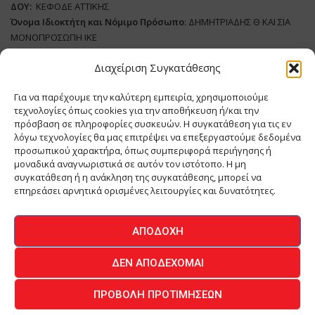
ΔΟΥ:
ΚΕΦΟΔΕ ΑΤΤΙΚΗΣ
Όνομα Ιδιοκτήτη και Νόμιμο Πρόσωπο
: ΔΗΜΗΤΡΙΑΔΗΣ Θ ΚΑΙ ΣΙΑ
ΜΟΝΟΠΡΟΣΩΠΗ ΙΚΕ
Διαχείριση Συγκατάθεσης
Διευθυντής Σύνταξης:
ΑΘΑΝΑΣΙΟΣ ΑΝΤΩΝΙΟΥ
Domain
:
www.meatplace.gr
Για να παρέχουμε την καλύτερη εμπειρία, χρησιμοποιούμε
Δικαιούχος
Domain
:
ΔΗΜΗΤΡΙΑΔΗΣ Θ ΚΑΙ ΣΙΑ ΜΟΝΟΠΡΟΣΩΠΗ ΙΚΕ
τεχνολογίες όπως cookies για την αποθήκευση ή/και την
Διευθυντής:
ΕΥΘΥΜΙΑΤΟΥ ΜΑΡΙΑ
πρόσβαση σε πληροφορίες συσκευών. Η συγκατάθεση για τις εν
Διαχειριστής:
ΕΥΘΥΜΙΑΤΟΥ ΜΑΡΙΑ
λόγω τεχνολογίες θα μας επιτρέψει να επεξεργαστούμε δεδομένα
Δήλωση Συμμόρφωσης
προσωπικού χαρακτήρα, όπως συμπεριφορά περιήγησης ή
μοναδικά αναγνωριστικά σε αυτόν τον ιστότοπο. Η μη
συγκατάθεση ή η ανάκληση της συγκατάθεσης, μπορεί να
επηρεάσει αρνητικά ορισμένες λειτουργίες και δυνατότητες.
ΑΡΧΙΚΗ
ΕΙΔΗΣΕΙΣ
ΒΙΟΜΗΧΑΝΙΑ
ΚΤΗΝΟΤΡΟΦΙΑ
ΑΠΟΔΟΧΉ
ΚΡΕΟΠΩΛΕΙΟ
ΠΕΡΙΟΔΙΚΟ ΜΕΑΤ PLACE
MEAT DAYS
ΔΕΝ ΑΠΟΔΈΧΟΜΑΙ
ΕΠΙΚΟΙΝΩΝΙΑ
ΠΡΟΒΟΛΉ ΠΡΟΤΙΜΉΣΕΩΝ
O.MIND CREATIVES
© 2026 - All Rights Reserved -
Πολιτική Απορρήτου