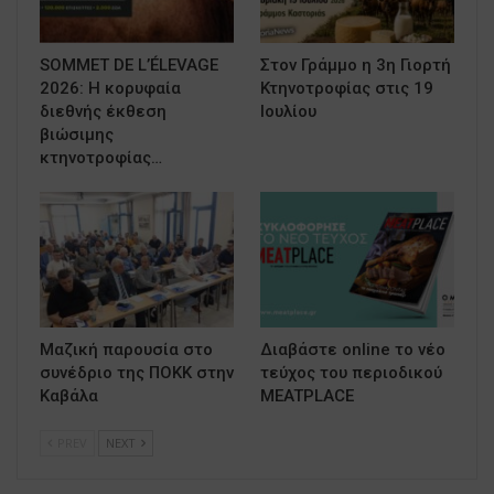
SOMMET DE L’ÉLEVAGE
Στον Γράμμο η 3η Γιορτή
2026: Η κορυφαία
Κτηνοτροφίας στις 19
διεθνής έκθεση
Ιουλίου
βιώσιμης
κτηνοτροφίας…
Μαζική παρουσία στο
Διαβάστε online το νέο
συνέδριο της ΠΟΚΚ στην
τεύχος του περιοδικού
Καβάλα
MEATPLACE
PREV
NEXT