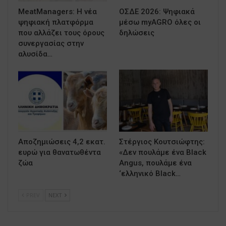
MeatManagers: Η νέα
ΟΣΔΕ 2026: Ψηφιακά
ψηφιακή πλατφόρμα
μέσω myAGRO όλες οι
που αλλάζει τους όρους
δηλώσεις
συνεργασίας στην
αλυσίδα…
Αποζημιώσεις 4,2 εκατ.
Στέργιος Κουτσιώφτης:
ευρώ για θανατωθέντα
«Δεν πουλάμε ένα Black
ζώα
Angus, πουλάμε ένα
‘ελληνικό Black…
PREV
NEXT