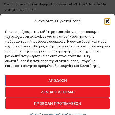
Όνομα Ιδιοκτήτη και Νόμιμο Πρόσωπο
: ΔΗΜΗΤΡΙΑΔΗΣ Θ ΚΑΙ ΣΙΑ
ΜΟΝΟΠΡΟΣΩΠΗ ΙΚΕ
Διαχείριση Συγκατάθεσης
Διευθυντής Σύνταξης:
ΑΘΑΝΑΣΙΟΣ ΑΝΤΩΝΙΟΥ
Domain
:
www.meatplace.gr
Για να παρέχουμε την καλύτερη εμπειρία, χρησιμοποιούμε
Δικαιούχος
Domain
:
ΔΗΜΗΤΡΙΑΔΗΣ Θ ΚΑΙ ΣΙΑ ΜΟΝΟΠΡΟΣΩΠΗ ΙΚΕ
τεχνολογίες όπως cookies για την αποθήκευση ή/και την
Διευθυντής:
ΕΥΘΥΜΙΑΤΟΥ ΜΑΡΙΑ
πρόσβαση σε πληροφορίες συσκευών. Η συγκατάθεση για τις εν
Διαχειριστής:
ΕΥΘΥΜΙΑΤΟΥ ΜΑΡΙΑ
λόγω τεχνολογίες θα μας επιτρέψει να επεξεργαστούμε δεδομένα
Δήλωση Συμμόρφωσης
προσωπικού χαρακτήρα, όπως συμπεριφορά περιήγησης ή
μοναδικά αναγνωριστικά σε αυτόν τον ιστότοπο. Η μη
συγκατάθεση ή η ανάκληση της συγκατάθεσης, μπορεί να
επηρεάσει αρνητικά ορισμένες λειτουργίες και δυνατότητες.
ΑΡΧΙΚΗ
ΕΙΔΗΣΕΙΣ
ΒΙΟΜΗΧΑΝΙΑ
ΚΤΗΝΟΤΡΟΦΙΑ
ΑΠΟΔΟΧΉ
ΚΡΕΟΠΩΛΕΙΟ
ΠΕΡΙΟΔΙΚΟ ΜΕΑΤ PLACE
MEAT DAYS
ΔΕΝ ΑΠΟΔΈΧΟΜΑΙ
ΕΠΙΚΟΙΝΩΝΙΑ
ΠΡΟΒΟΛΉ ΠΡΟΤΙΜΉΣΕΩΝ
O.MIND CREATIVES
© 2026 - All Rights Reserved -
Πολιτική Απορρήτου
Powered by
BYTE A COOKIE
Πολιτική Cookies
Πολιτική απορρήτου