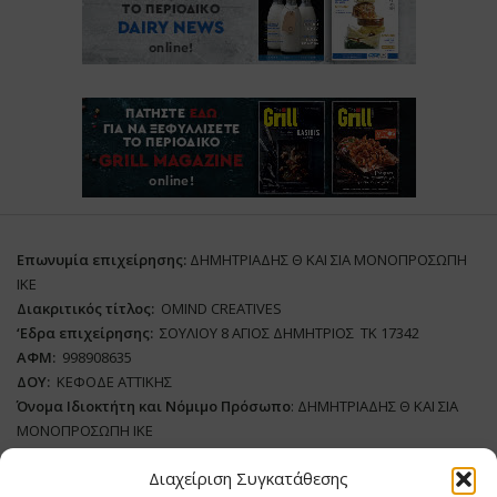
Επωνυμία επιχείρησης:
ΔΗΜΗΤΡΙΑΔΗΣ Θ ΚΑΙ ΣΙΑ ΜΟΝΟΠΡΟΣΩΠΗ
ΙΚΕ
Διακριτικός τίτλος:
ΟΜΙΝD CREATIVES
‘
E
δρα επιχείρησης:
ΣΟΥΛΙΟΥ 8 ΑΓΙΟΣ ΔΗΜΗΤΡΙΟΣ ΤΚ 17342
ΑΦΜ:
998908635
ΔΟΥ:
ΚΕΦΟΔΕ ΑΤΤΙΚΗΣ
Όνομα Ιδιοκτήτη και Νόμιμο Πρόσωπο
: ΔΗΜΗΤΡΙΑΔΗΣ Θ ΚΑΙ ΣΙΑ
ΜΟΝΟΠΡΟΣΩΠΗ ΙΚΕ
Διαχείριση Συγκατάθεσης
Διευθυντής Σύνταξης:
ΑΘΑΝΑΣΙΟΣ ΑΝΤΩΝΙΟΥ