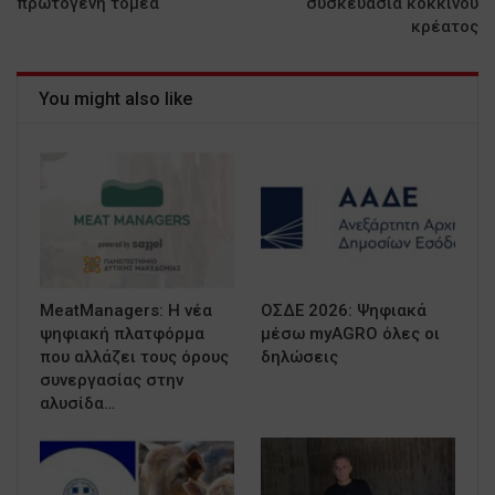
πρωτογενή τομέα
συσκευασία κόκκινου
κρέατος
You might also like
MeatManagers: Η νέα
ΟΣΔΕ 2026: Ψηφιακά
ψηφιακή πλατφόρμα
μέσω myAGRO όλες οι
που αλλάζει τους όρους
δηλώσεις
συνεργασίας στην
αλυσίδα…