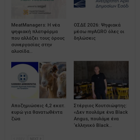
MeatManagers: Η νέα
ΟΣΔΕ 2026: Ψηφιακά
ψηφιακή πλατφόρμα
μέσω myAGRO όλες οι
που αλλάζει τους όρους
δηλώσεις
συνεργασίας στην
αλυσίδα…
Αποζημιώσεις 4,2 εκατ.
Στέργιος Κουτσιώφτης:
ευρώ για θανατωθέντα
«Δεν πουλάμε ένα Black
ζώα
Angus, πουλάμε ένα
‘ελληνικό Black…
PREV
NEXT