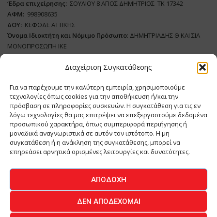
‘
E
δρα επιχείρησης:
ΣΟΥΛΙΟΥ 8 ΑΓΙΟΣ ΔΗΜΗΤΡΙΟΣ ΤΚ 17342
ΑΦΜ:
998908635
ΔΟΥ:
ΚΕΦΟΔΕ ΑΤΤΙΚΗΣ
Όνομα Ιδιοκτήτη και Νόμιμο Πρόσωπο
: ΔΗΜΗΤΡΙΑΔΗΣ Θ ΚΑΙ ΣΙΑ
ΜΟΝΟΠΡΟΣΩΠΗ ΙΚΕ
Διαχείριση Συγκατάθεσης
Διευθυντής Σύνταξης:
ΑΘΑΝΑΣΙΟΣ ΑΝΤΩΝΙΟΥ
Domain
:
www.meatplace.gr
Για να παρέχουμε την καλύτερη εμπειρία, χρησιμοποιούμε
Δικαιούχος
Domain
:
ΔΗΜΗΤΡΙΑΔΗΣ Θ ΚΑΙ ΣΙΑ ΜΟΝΟΠΡΟΣΩΠΗ ΙΚΕ
τεχνολογίες όπως cookies για την αποθήκευση ή/και την
Διευθυντής:
ΕΥΘΥΜΙΑΤΟΥ ΜΑΡΙΑ
πρόσβαση σε πληροφορίες συσκευών. Η συγκατάθεση για τις εν
Διαχειριστής:
ΕΥΘΥΜΙΑΤΟΥ ΜΑΡΙΑ
λόγω τεχνολογίες θα μας επιτρέψει να επεξεργαστούμε δεδομένα
Δήλωση Συμμόρφωσης
προσωπικού χαρακτήρα, όπως συμπεριφορά περιήγησης ή
μοναδικά αναγνωριστικά σε αυτόν τον ιστότοπο. Η μη
συγκατάθεση ή η ανάκληση της συγκατάθεσης, μπορεί να
επηρεάσει αρνητικά ορισμένες λειτουργίες και δυνατότητες.
ΑΡΧΙΚΗ
ΕΙΔΗΣΕΙΣ
ΒΙΟΜΗΧΑΝΙΑ
ΚΤΗΝΟΤΡΟΦΙΑ
ΑΠΟΔΟΧΉ
ΚΡΕΟΠΩΛΕΙΟ
ΠΕΡΙΟΔΙΚΟ ΜΕΑΤ PLACE
MEAT DAYS
ΔΕΝ ΑΠΟΔΈΧΟΜΑΙ
ΕΠΙΚΟΙΝΩΝΙΑ