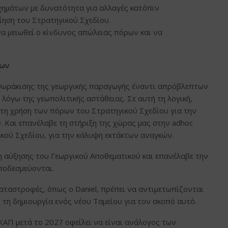
χημάτων με δυνατότητα για αλλαγές κατόπιν
ίηση του Στρατηγικού Σχεδίου.
α μειωθεί ο κίνδυνος απώλειας πόρων και να
εων
ς θωράκισης της γεωργικής παραγωγής έναντι απρόβλεπτων
 λόγω της γεωπολιτικής αστάθειας. Σε αυτή τη λογική,
κτη χρήση των πόρων του Στρατηγικού Σχεδίου για την
 Και επανέλαβε τη στήριξη της χώρας μας στην adhoc
ού Σχεδίου, για την κάλυψη εκτάκτων αναγκών.
 αύξησης του Γεωργικού Αποθεματικού και επανέλαβε την
ποδεσμεύονται.
καταστροφές, όπως ο Daniel, πρέπει να αντιμετωπίζονται
 τη δημιουργία ενός νέου Ταμείου για τον σκοπό αυτό.
 ΚΑΠ μετά το 2027 οφείλει να είναι ανάλογος των