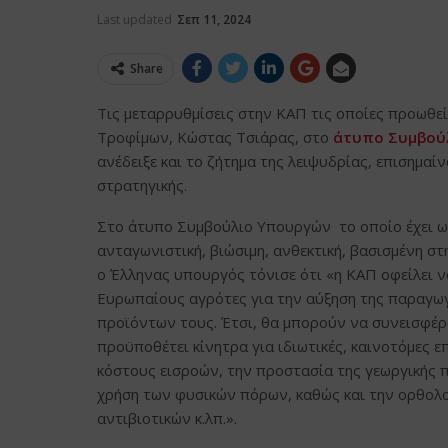
Last updated
Σεπ 11, 2024
Share
Τις μεταρρυθμίσεις στην ΚΑΠ τις οποίες προωθεί
Τροφίμων, Κώστας Τσιάρας, στο
άτυπο Συμβούλ
ανέδειξε και το ζήτημα της λειψυδρίας, επισημα
στρατηγικής.
Στο άτυπο Συμβούλιο Υπουργών το οποίο έχει ως
ανταγωνιστική, βιώσιμη, ανθεκτική, βασισμένη σ
ο Έλληνας υπουργός τόνισε ότι «η ΚΑΠ οφείλει 
Ευρωπαίους αγρότες για την αύξηση της παραγωγ
προϊόντων τους. Έτσι, θα μπορούν να συνεισφέ
προϋποθέτει κίνητρα για ιδιωτικές, καινοτόμες 
κόστους εισροών, την προστασία της γεωργικής 
χρήση των φυσικών πόρων, καθώς και την ορθολ
αντιβιοτικών κ.λπ.».