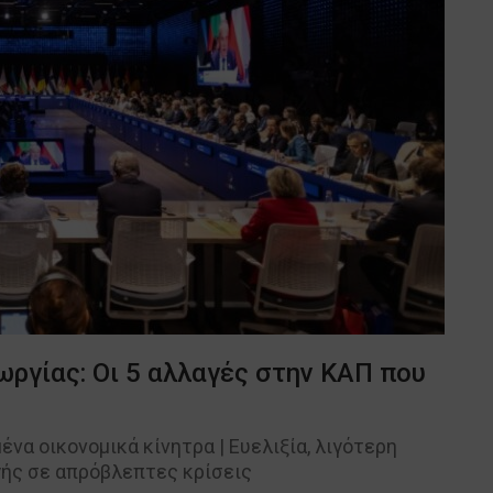
ργίας: Οι 5 αλλαγές στην ΚΑΠ που
ένα οικονομικά κίνητρα | Ευελιξία, λιγότερη
ής σε απρόβλεπτες κρίσεις