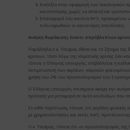
Ευελιξία στην εφαρμογή των οικολογικών σ
κοινοποίησης χωρίς να απαιτείται τροποπο
Επαναφορά του κανόνα Ν+3, προκειμένου ν
ενδυναμωθούν οι καινοτόμες επενδύσεις.
Ανάγκη θωράκισης έναντι απρόβλεπτων κρίσ
Παράλληλα ο κ. Τσιάρας έθεσε και το ζήτημα τη
κρίσεων, τόσο λόγω της κλιματικής κρίσης όσο και
τόνισε ο Έλληνας υπουργός, επιβάλλεται η ευέλι
αντιμετώπιση των ακραίων καιρικών φαινομένων.
χρήση του 2% του προϋπολογισμού του Στρατηγικ
Ο Έλληνας υπουργός επισήμανε ακόμη την ανάγκη
πρόταση για μεταφορά σε αυτό κονδυλίων που α
Σε κάθε περίπτωση, τόνισε, ότι μεγάλες φυσικές 
με χρηματοδοτήσεις και εκτός ΚΑΠ, προτείνοντας
Ο κ. Τσιάρας, τόνισε ότι «ο προϋπολογισμός της