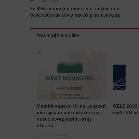
PREV POST
Σε ΦΕΚ οι αποζημιώσεις για τα ζώα που
θανατώθηκαν λόγω πανώλης κι ευλογιάς
You might also like
MeatManagers: Η νέα ψηφιακή
ΟΣΔΕ 2026:
πλατφόρμα που αλλάζει τους
myAGRO όλε
όρους συνεργασίας στην
αλυσίδα…
PREV
NEXT