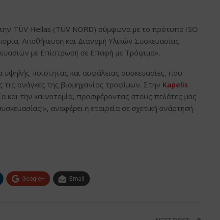
την TÜV Hellas (TÜV NORD) σύμφωνα με το πρότυπο ISO
ορία, Αποθήκευση και Διανομή Υλικών Συσκευασίας
υασιών με Επίστρωση σε Επαφή με Τρόφιμα».
ια υψηλής ποιότητας και ασφάλειας συσκευασίες, που
 τις ανάγκες της βιομηχανίας τροφίμων. Στην
Kapelis
ία και την καινοτομία, προσφέροντας στους πελάτες μας
συσκευασίας!», αναφέρει η εταιρεία σε σχετική ανάρτησή
Google+
Email