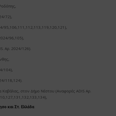
Ροδόπης,
24/72),
4/95,106,111,112,113,119,120,121),
2024/96,105),
. Αρ. 2024/126).
νθης,
4/104),
24/118,124).
α Καβάλας, στον Δήμο Νέστου (Αναφορές ADIS Αρ.
10,127,131,132,133,134),
ησο και Στ. Ελλάδα