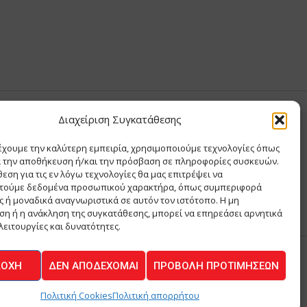
Διαχείριση Συγκατάθεσης
Σ ΑΝΤΩΝΙΟΥ
έχουμε την καλύτερη εμπειρία, χρησιμοποιούμε τεχνολογίες όπως
Σ Θ ΚΑΙ ΣΙΑ ΜΟΝΟΠΡΟΣΩΠΗ ΙΚΕ
α την αποθήκευση ή/και την πρόσβαση σε πληροφορίες συσκευών.
Α
εση για τις εν λόγω τεχνολογίες θα μας επιτρέψει να
ΙΑ
τούμε δεδομένα προσωπικού χαρακτήρα, όπως συμπεριφορά
 ή μοναδικά αναγνωριστικά σε αυτόν τον ιστότοπο. Η μη
η ή η ανάκληση της συγκατάθεσης, μπορεί να επηρεάσει αρνητικά
λειτουργίες και δυνατότητες.
ΔΟΧΉ
ΔΕΝ ΑΠΟΔΈΧΟΜΑΙ
ΠΡΟΒΟΛΉ ΠΡΟΤΙΜΉΣΕΩΝ
ΚΟΙΝΩΝΙΑ
Πολιτική Cookies
Πολιτική απορρήτου
Powered by
BYTE A COOKIE