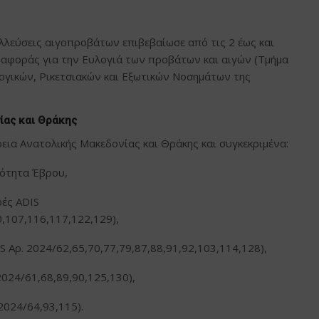
λλεύσεις αιγοπροβάτων επιβεβαίωσε από τις 2 έως και
ναφοράς για την Ευλογιά των προβάτων και αιγών (Τμήμα
ογικών, Ρικετσιακών και Εξωτικών Νοσημάτων της
ίας και Θράκης
εια Ανατολικής Μακεδονίας και Θράκης και συγκεκριμένα:
νότητα Έβρου,
ές ADIS
0,107,116,117,122,129),
 Αρ. 2024/62,65,70,77,79,87,88,91,92,103,114,128),
2024/61,68,89,90,125,130),
2024/64,93,115).