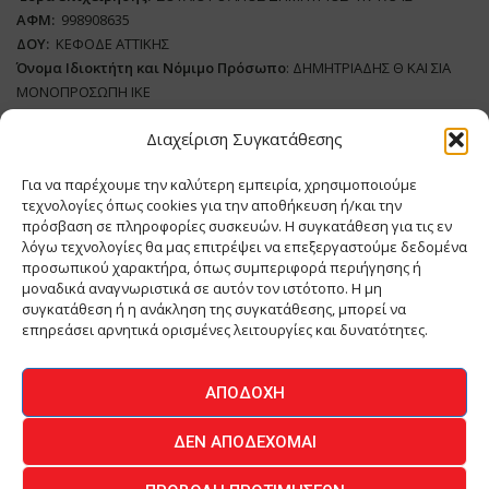
ΑΦΜ:
998908635
ΔΟΥ:
ΚΕΦΟΔΕ ΑΤΤΙΚΗΣ
Όνομα Ιδιοκτήτη και Νόμιμο Πρόσωπο
: ΔΗΜΗΤΡΙΑΔΗΣ Θ ΚΑΙ ΣΙΑ
ΜΟΝΟΠΡΟΣΩΠΗ ΙΚΕ
Διαχείριση Συγκατάθεσης
Διευθυντής Σύνταξης:
ΑΘΑΝΑΣΙΟΣ ΑΝΤΩΝΙΟΥ
Domain
:
www.meatplace.gr
Για να παρέχουμε την καλύτερη εμπειρία, χρησιμοποιούμε
Δικαιούχος
Domain
:
ΔΗΜΗΤΡΙΑΔΗΣ Θ ΚΑΙ ΣΙΑ ΜΟΝΟΠΡΟΣΩΠΗ ΙΚΕ
τεχνολογίες όπως cookies για την αποθήκευση ή/και την
Διευθυντής:
ΕΥΘΥΜΙΑΤΟΥ ΜΑΡΙΑ
πρόσβαση σε πληροφορίες συσκευών. Η συγκατάθεση για τις εν
Διαχειριστής:
ΕΥΘΥΜΙΑΤΟΥ ΜΑΡΙΑ
λόγω τεχνολογίες θα μας επιτρέψει να επεξεργαστούμε δεδομένα
Δήλωση Συμμόρφωσης
προσωπικού χαρακτήρα, όπως συμπεριφορά περιήγησης ή
μοναδικά αναγνωριστικά σε αυτόν τον ιστότοπο. Η μη
συγκατάθεση ή η ανάκληση της συγκατάθεσης, μπορεί να
επηρεάσει αρνητικά ορισμένες λειτουργίες και δυνατότητες.
ΑΡΧΙΚΗ
ΕΙΔΗΣΕΙΣ
ΒΙΟΜΗΧΑΝΙΑ
ΚΤΗΝΟΤΡΟΦΙΑ
ΑΠΟΔΟΧΉ
ΚΡΕΟΠΩΛΕΙΟ
ΠΕΡΙΟΔΙΚΟ ΜΕΑΤ PLACE
MEAT DAYS
ΔΕΝ ΑΠΟΔΈΧΟΜΑΙ
ΕΠΙΚΟΙΝΩΝΙΑ