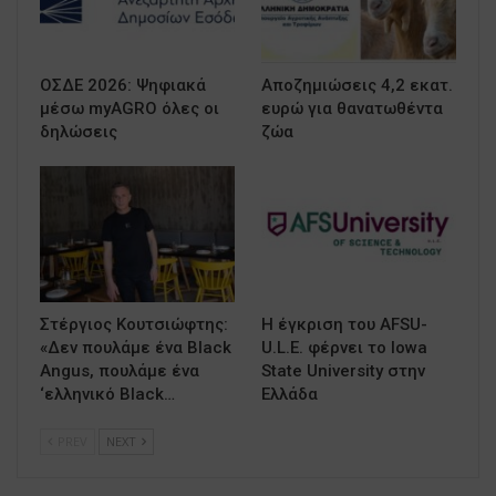
ΟΣΔΕ 2026: Ψηφιακά
Αποζημιώσεις 4,2 εκατ.
μέσω myAGRO όλες οι
ευρώ για θανατωθέντα
δηλώσεις
ζώα
Στέργιος Κουτσιώφτης:
Η έγκριση του AFSU-
«Δεν πουλάμε ένα Black
U.L.E. φέρνει το Iowa
Angus, πουλάμε ένα
State University στην
‘ελληνικό Black…
Ελλάδα
PREV
NEXT