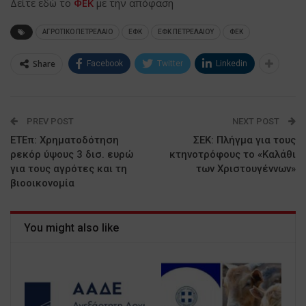
Δείτε εδώ το
ΦΕΚ
με την απόφαση
ΑΓΡΟΤΙΚΟ ΠΕΤΡΕΛΑΙΟ
ΕΦΚ
ΕΦΚ ΠΕΤΡΕΛΑΙΟΥ
ΦΕΚ
Share
Facebook
Twitter
Linkedin
PREV POST
NEXT POST
ΕΤΕπ: Χρηματοδότηση
ΣΕΚ: Πλήγμα για τους
ρεκόρ ύψους 3 δισ. ευρώ
κτηνοτρόφους το «Καλάθι
για τους αγρότες και τη
των Χριστουγέννων»
βιοοικονομία
You might also like