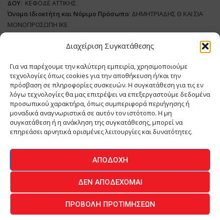
ΔΟΥ:
ΚΕΦΟΔΕ ΑΤΤΙΚΗΣ
Όνομα Ιδιοκτήτη και Νόμιμο Πρόσωπο
: ΔΗΜΗΤΡΙΑΔΗΣ Θ ΚΑΙ ΣΙΑ
ΜΟΝΟΠΡΟΣΩΠΗ ΙΚΕ
Διαχείριση Συγκατάθεσης
Διευθυντής Σύνταξης:
ΑΘΑΝΑΣΙΟΣ ΑΝΤΩΝΙΟΥ
Domain
:
www.meatplace.gr
Για να παρέχουμε την καλύτερη εμπειρία, χρησιμοποιούμε
Δικαιούχος
Domain
:
ΔΗΜΗΤΡΙΑΔΗΣ Θ ΚΑΙ ΣΙΑ ΜΟΝΟΠΡΟΣΩΠΗ ΙΚΕ
τεχνολογίες όπως cookies για την αποθήκευση ή/και την
Διευθυντής:
ΕΥΘΥΜΙΑΤΟΥ ΜΑΡΙΑ
πρόσβαση σε πληροφορίες συσκευών. Η συγκατάθεση για τις εν
Διαχειριστής:
ΕΥΘΥΜΙΑΤΟΥ ΜΑΡΙΑ
λόγω τεχνολογίες θα μας επιτρέψει να επεξεργαστούμε δεδομένα
Δήλωση Συμμόρφωσης
προσωπικού χαρακτήρα, όπως συμπεριφορά περιήγησης ή
μοναδικά αναγνωριστικά σε αυτόν τον ιστότοπο. Η μη
συγκατάθεση ή η ανάκληση της συγκατάθεσης, μπορεί να
επηρεάσει αρνητικά ορισμένες λειτουργίες και δυνατότητες.
ΑΡΧΙΚΗ
ΕΙΔΗΣΕΙΣ
ΒΙΟΜΗΧΑΝΙΑ
ΚΤΗΝΟΤΡΟΦΙΑ
ΑΠΟΔΟΧΉ
ΚΡΕΟΠΩΛΕΙΟ
ΠΕΡΙΟΔΙΚΟ ΜΕΑΤ PLACE
MEAT DAYS
ΔΕΝ ΑΠΟΔΈΧΟΜΑΙ
ΕΠΙΚΟΙΝΩΝΙΑ
ΠΡΟΒΟΛΉ ΠΡΟΤΙΜΉΣΕΩΝ
O.MIND CREATIVES
© 2026 - All Rights Reserved -
Πολιτική Απορρήτου