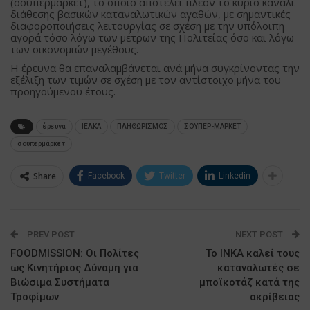
(σουπερμάρκετ), το οποίο αποτελεί πλέον το κύριο κανάλι
διάθεσης βασικών καταναλωτικών αγαθών, με σημαντικές
διαφοροποιήσεις λειτουργίας σε σχέση με την υπόλοιπη
αγορά τόσο λόγω των μέτρων της Πολιτείας όσο και λόγω
των οικονομιών μεγέθους.
Η έρευνα θα επαναλαμβάνεται ανά μήνα συγκρίνοντας την
εξέλιξη των τιμών σε σχέση με τον αντίστοιχο μήνα του
προηγούμενου έτους.
έρευνα
ΙΕΛΚΑ
ΠΛΗΘΩΡΙΣΜΟΣ
ΣΟΥΠΕΡ-ΜΑΡΚΕΤ
σουπερμάρκετ
Share
Facebook
Twitter
Linkedin
PREV POST
NEXT POST
FOODMISSION: Οι Πολίτες
Το ΙΝΚΑ καλεί τους
ως Κινητήριος Δύναμη για
καταναλωτές σε
Βιώσιμα Συστήματα
μποϊκοτάζ κατά της
Τροφίμων
ακρίβειας