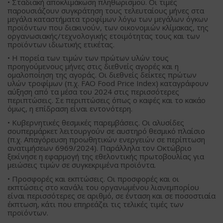
• Σταδιακή αποκλιμάκωση πληθωρισμού. Οι τιμές
παρουσιάζουν συγκράτηση τους τελευταίους μήνες στα
μεγάλα καταστήματα τροφίμων λόγω των μεγάλων όγκων
προϊόντων που διακινούν, των οικονομιών κλίμακας, της
οργανωσιακής/τεχνολογικής ετοιμότητας τους και των
προϊόντων ιδιωτικής ετικέτας.
• Η πορεία των τιμών των πρώτων υλών τους
προηγούμενους μήνες στις διεθνείς αγορές και η
ομαλοποίηση της αγοράς. Οι διεθνείς δείκτες πρώτων
υλών τροφίμων (π.χ. FAO Food Price Index) καταγράφουν
αύξηση από τα μέσα του 2024 στις περισσότερες
περιπτώσεις. Σε περιπτώσεις όπως ο καφές και το κακάο
όμως, η επίδραση είναι εντονότερη.
• Κυβερνητικές θεσμικές παρεμβάσεις. Οι αλυσίδες
σουπερμάρκετ λειτουργούν σε αυστηρό θεσμικό πλαίσιο
(π.χ. Απαγόρευση προωθητικών ενεργειών σε περίπτωση
ανατιμήσεων 6969/2024). Παράλληλα τον Οκτώβριο
ξεκίνησε η εφαρμογή της εθελοντικής πρωτοβουλίας για
μειώσεις τιμών σε συγκεκριμένα προϊόντα.
• Προσφορές και εκπτώσεις. Οι προσφορές και οι
εκπτώσεις στο κανάλι του οργανωμένου λιανεμπορίου
είναι περισσότερες σε αριθμό, σε ένταση και σε ποσοστιαία
έκπτωση, κάτι που επηρεάζει τις τελικές τιμές των
προϊόντων.