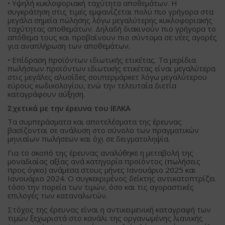
• Υψηλή κυκλοφοριακή ταχύτητα αποθεμάτων. Η
συγκράτηση στις τιμές εμφανίζεται πολύ πιο γρήγορα στα
μεγάλα σημεία πώλησης λόγω μεγαλύτερης κυκλοφοριακής
ταχύτητας αποθεμάτων. Δηλαδή διακινούν πιο γρήγορα το
απόθεμα τους και προβαίνουν πιο σύντομα σε νέες αγορές
για αναπλήρωση των αποθεμάτων.
• Επίδραση προϊόντων ιδιωτικής ετικέτας. Τα μερίδια
πωλήσεων προϊόντων ιδιωτικής ετικέτας είναι μεγαλύτερα
στις μεγάλες αλυσίδες σουπερμάρκετ λόγω μεγαλύτερου
εύρους κωδικολογίου, ενώ την τελευταία διετία
καταγράφουν αύξηση.
Σχετικά με την έρευνα του ΙΕΛΚΑ
Τα συμπεράσματα και αποτελέσματα της έρευνας
βασίζονται σε ανάλυση στο σύνολο των πραγματικών
μηνιαίων πωλήσεων και όχι σε δειγματοληψία.
Για το σκοπό της έρευνας αναλύθηκε η μεταβολή της
μοναδιαίας αξίας ανά κατηγορία προϊόντος (πωλήσεις
προς όγκο) ανάμεσα στους μήνες Ιανουάριο 2025 και
Ιανουάριο 2024. Ο συγκεκριμένος δείκτης αντικατοπτρίζει
τόσο την πορεία των τιμών, όσο και τις αγοραστικές
επιλογές των καταναλωτών.
Στόχος της έρευνας είναι η αντικειμενική καταγραφή των
τιμών ξεχωριστά στο κανάλι της οργανωμένης λιανικής