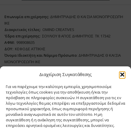
Επωνυμία επιχείρησης:
ΔΗΜΗΤΡΙΑΔΗΣ Θ ΚΑΙ ΣΙΑ ΜΟΝΟΠΡΟΣΩΠΗ
ΙΚΕ
Διακριτικός τίτλος:
ΟΜΙΝD CREATIVES
‘
E
δρα επιχείρησης:
ΣΟΥΛΙΟΥ 8 ΑΓΙΟΣ ΔΗΜΗΤΡΙΟΣ ΤΚ 17342
ΑΦΜ:
998908635
ΔΟΥ:
ΚΕΦΟΔΕ ΑΤΤΙΚΗΣ
Όνομα Ιδιοκτήτη και Νόμιμο Πρόσωπο
: ΔΗΜΗΤΡΙΑΔΗΣ Θ ΚΑΙ ΣΙΑ
ΜΟΝΟΠΡΟΣΩΠΗ ΙΚΕ
Διαχείριση Συγκατάθεσης
Διευθυντής Σύνταξης:
ΑΘΑΝΑΣΙΟΣ ΑΝΤΩΝΙΟΥ
Domain
:
www.meatplace.gr
Για να παρέχουμε την καλύτερη εμπειρία, χρησιμοποιούμε
Δικαιούχος
Domain
:
ΔΗΜΗΤΡΙΑΔΗΣ Θ ΚΑΙ ΣΙΑ ΜΟΝΟΠΡΟΣΩΠΗ ΙΚΕ
τεχνολογίες όπως cookies για την αποθήκευση ή/και την
Διευθυντής:
ΕΥΘΥΜΙΑΤΟΥ ΜΑΡΙΑ
πρόσβαση σε πληροφορίες συσκευών. Η συγκατάθεση για τις εν
Διαχειριστής:
ΕΥΘΥΜΙΑΤΟΥ ΜΑΡΙΑ
λόγω τεχνολογίες θα μας επιτρέψει να επεξεργαστούμε δεδομένα
Δήλωση Συμμόρφωσης
προσωπικού χαρακτήρα, όπως συμπεριφορά περιήγησης ή
μοναδικά αναγνωριστικά σε αυτόν τον ιστότοπο. Η μη
συγκατάθεση ή η ανάκληση της συγκατάθεσης, μπορεί να
επηρεάσει αρνητικά ορισμένες λειτουργίες και δυνατότητες.