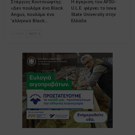
Στέργιος Κουτσιώφτης:
Η έγκριση του AFSU-
«Δεν πουλάμε ένα Black
U.L.E. φέρνει το Iowa
Angus, πουλάμε ένα
State University στην
‘ελληνικό Black…
Ελλάδα
PREV
NEXT