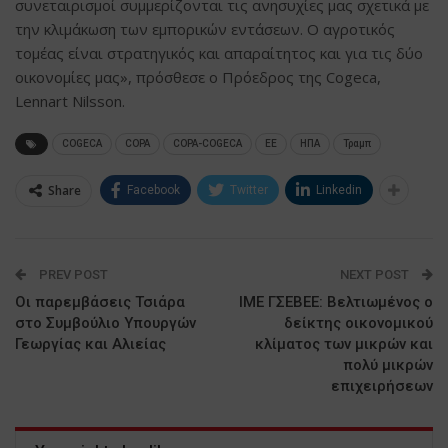
συνεταιρισμοί συμμερίζονται τις ανησυχίες μας σχετικά με
την κλιμάκωση των εμπορικών εντάσεων. Ο αγροτικός
τομέας είναι στρατηγικός και απαραίτητος και για τις δύο
οικονομίες μας», πρόσθεσε ο Πρόεδρος της Cogeca,
Lennart Nilsson.
COGECA
COPA
COPA-COGECA
ΕΕ
ΗΠΑ
Τραμπ
Share
Facebook
Twitter
Linkedin
PREV POST
NEXT POST
Οι παρεμβάσεις Τσιάρα
ΙΜΕ ΓΣΕΒΕΕ: Βελτιωμένος ο
στο Συμβούλιο Υπουργών
δείκτης οικονομικού
Γεωργίας και Αλιείας
κλίματος των μικρών και
πολύ μικρών
επιχειρήσεων