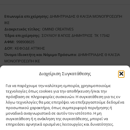
Επωνυμία επιχείρησης:
ΔΗΜΗΤΡΙΑΔΗΣ Θ ΚΑΙ ΣΙΑ ΜΟΝΟΠΡΟΣΩΠΗ
ΙΚΕ
Διακριτικός τίτλος:
ΟΜΙΝD CREATIVES
‘
E
δρα επιχείρησης:
ΣΟΥΛΙΟΥ 8 ΑΓΙΟΣ ΔΗΜΗΤΡΙΟΣ ΤΚ 17342
ΑΦΜ:
998908635
ΔΟΥ:
ΚΕΦΟΔΕ ΑΤΤΙΚΗΣ
Όνομα Ιδιοκτήτη και Νόμιμο Πρόσωπο
: ΔΗΜΗΤΡΙΑΔΗΣ Θ ΚΑΙ ΣΙΑ
ΜΟΝΟΠΡΟΣΩΠΗ ΙΚΕ
Διαχείριση Συγκατάθεσης
Διευθυντής Σύνταξης:
ΑΘΑΝΑΣΙΟΣ ΑΝΤΩΝΙΟΥ
Domain
:
www.meatplace.gr
Για να παρέχουμε την καλύτερη εμπειρία, χρησιμοποιούμε
Δικαιούχος
Domain
:
ΔΗΜΗΤΡΙΑΔΗΣ Θ ΚΑΙ ΣΙΑ ΜΟΝΟΠΡΟΣΩΠΗ ΙΚΕ
τεχνολογίες όπως cookies για την αποθήκευση ή/και την
Διευθυντής:
ΕΥΘΥΜΙΑΤΟΥ ΜΑΡΙΑ
πρόσβαση σε πληροφορίες συσκευών. Η συγκατάθεση για τις εν
Διαχειριστής:
ΕΥΘΥΜΙΑΤΟΥ ΜΑΡΙΑ
λόγω τεχνολογίες θα μας επιτρέψει να επεξεργαστούμε δεδομένα
Δήλωση Συμμόρφωσης
προσωπικού χαρακτήρα, όπως συμπεριφορά περιήγησης ή
μοναδικά αναγνωριστικά σε αυτόν τον ιστότοπο. Η μη
συγκατάθεση ή η ανάκληση της συγκατάθεσης, μπορεί να
επηρεάσει αρνητικά ορισμένες λειτουργίες και δυνατότητες.