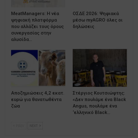
MeatManagers: Η νέα
ΟΣΔΕ 2026: Ψηφιακά
ψηφιακή πλατφόρμα
μέσω myAGRO όλες οι
που αλλάζει τους όρους
δηλώσεις
συνεργασίας στην
αλυσίδα…
Αποζημιώσεις 4,2 εκατ.
Στέργιος Κουτσιώφτης:
ευρώ για θανατωθέντα
«Δεν πουλάμε ένα Black
ζώα
Angus, πουλάμε ένα
‘ελληνικό Black…
PREV
NEXT