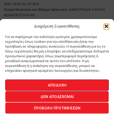
ΔΟΥ:
ΚΕΦΟΔΕ ΑΤΤΙΚΗΣ
Όνομα Ιδιοκτήτη και Νόμιμο Πρόσωπο
: ΔΗΜΗΤΡΙΑΔΗΣ Θ ΚΑΙ ΣΙΑ
ΜΟΝΟΠΡΟΣΩΠΗ ΙΚΕ
Διαχείριση Συγκατάθεσης
Διευθυντής Σύνταξης:
ΑΘΑΝΑΣΙΟΣ ΑΝΤΩΝΙΟΥ
Domain
:
www.meatplace.gr
Για να παρέχουμε την καλύτερη εμπειρία, χρησιμοποιούμε
Δικαιούχος
Domain
:
ΔΗΜΗΤΡΙΑΔΗΣ Θ ΚΑΙ ΣΙΑ ΜΟΝΟΠΡΟΣΩΠΗ ΙΚΕ
τεχνολογίες όπως cookies για την αποθήκευση ή/και την
Διευθυντής:
ΕΥΘΥΜΙΑΤΟΥ ΜΑΡΙΑ
πρόσβαση σε πληροφορίες συσκευών. Η συγκατάθεση για τις εν
Διαχειριστής:
ΕΥΘΥΜΙΑΤΟΥ ΜΑΡΙΑ
λόγω τεχνολογίες θα μας επιτρέψει να επεξεργαστούμε δεδομένα
Δήλωση Συμμόρφωσης
προσωπικού χαρακτήρα, όπως συμπεριφορά περιήγησης ή
μοναδικά αναγνωριστικά σε αυτόν τον ιστότοπο. Η μη
συγκατάθεση ή η ανάκληση της συγκατάθεσης, μπορεί να
επηρεάσει αρνητικά ορισμένες λειτουργίες και δυνατότητες.
ΑΡΧΙΚΗ
ΕΙΔΗΣΕΙΣ
ΒΙΟΜΗΧΑΝΙΑ
ΚΤΗΝΟΤΡΟΦΙΑ
ΑΠΟΔΟΧΉ
ΚΡΕΟΠΩΛΕΙΟ
ΠΕΡΙΟΔΙΚΟ ΜΕΑΤ PLACE
MEAT DAYS
ΔΕΝ ΑΠΟΔΈΧΟΜΑΙ
ΕΠΙΚΟΙΝΩΝΙΑ
ΠΡΟΒΟΛΉ ΠΡΟΤΙΜΉΣΕΩΝ
O.MIND CREATIVES
© 2026 - All Rights Reserved -
Πολιτική Απορρήτου