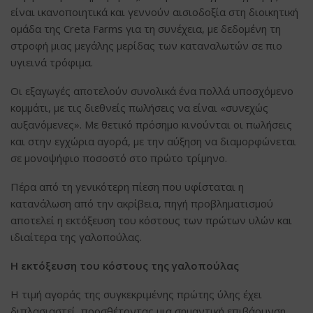
είναι ικανοποιητικά και γεννούν αισιοδοξία στη διοικητική
ομάδα της Creta Farms για τη συνέχεια, με δεδομένη τη
στροφή μιας μεγάλης μερίδας των καταναλωτών σε πιο
υγιεινά τρόφιμα.
Οι εξαγωγές αποτελούν συνολικά ένα πολλά υποσχόμενο
κομμάτι, με τις διεθνείς πωλήσεις να είναι «συνεχώς
αυξανόμενες». Με θετικό πρόσημο κινούνται οι πωλήσεις
και στην εγχώρια αγορά, με την αύξηση να διαμορφώνεται
σε μονοψήφιο ποσοστό στο πρώτο τρίμηνο.
Πέρα από τη γενικότερη πίεση που υφίσταται η
κατανάλωση από την ακρίβεια, πηγή προβληματισμού
αποτελεί η εκτόξευση του κόστους των πρώτων υλών και
ιδιαίτερα της γαλοπούλας.
Η εκτόξευση του κόστους της γαλοπούλας
Η τιμή αγοράς της συγκεκριμένης πρώτης ύλης έχει
διπλασιαστεί, προσθέτοντας μια σημαντική επιβάρυνση