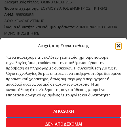
Διακριτικός τίτλος:
ΟΜΙΝD CREATIVES
‘
E
δρα επιχείρησης:
ΣΟΥΛΙΟΥ 8 ΑΓΙΟΣ ΔΗΜΗΤΡΙΟΣ ΤΚ 17342
ΑΦΜ:
998908635
ΔΟΥ:
ΚΕΦΟΔΕ ΑΤΤΙΚΗΣ
Όνομα Ιδιοκτήτη και Νόμιμο Πρόσωπο
: ΔΗΜΗΤΡΙΑΔΗΣ Θ ΚΑΙ ΣΙΑ
ΜΟΝΟΠΡΟΣΩΠΗ ΙΚΕ
Διαχείριση Συγκατάθεσης
Διευθυντής Σύνταξης:
ΑΘΑΝΑΣΙΟΣ ΑΝΤΩΝΙΟΥ
Domain
:
www.meatplace.gr
Για να παρέχουμε την καλύτερη εμπειρία, χρησιμοποιούμε
Δικαιούχος
Domain
:
ΔΗΜΗΤΡΙΑΔΗΣ Θ ΚΑΙ ΣΙΑ ΜΟΝΟΠΡΟΣΩΠΗ ΙΚΕ
τεχνολογίες όπως cookies για την αποθήκευση ή/και την
Διευθυντής:
ΕΥΘΥΜΙΑΤΟΥ ΜΑΡΙΑ
πρόσβαση σε πληροφορίες συσκευών. Η συγκατάθεση για τις εν
Διαχειριστής:
ΕΥΘΥΜΙΑΤΟΥ ΜΑΡΙΑ
λόγω τεχνολογίες θα μας επιτρέψει να επεξεργαστούμε δεδομένα
Δήλωση Συμμόρφωσης
προσωπικού χαρακτήρα, όπως συμπεριφορά περιήγησης ή
μοναδικά αναγνωριστικά σε αυτόν τον ιστότοπο. Η μη
συγκατάθεση ή η ανάκληση της συγκατάθεσης, μπορεί να
επηρεάσει αρνητικά ορισμένες λειτουργίες και δυνατότητες.
ΑΡΧΙΚΗ
ΕΙΔΗΣΕΙΣ
ΒΙΟΜΗΧΑΝΙΑ
ΚΤΗΝΟΤΡΟΦΙΑ
ΑΠΟΔΟΧΉ
ΚΡΕΟΠΩΛΕΙΟ
ΠΕΡΙΟΔΙΚΟ ΜΕΑΤ PLACE
MEAT DAYS
ΔΕΝ ΑΠΟΔΈΧΟΜΑΙ
ΕΠΙΚΟΙΝΩΝΙΑ