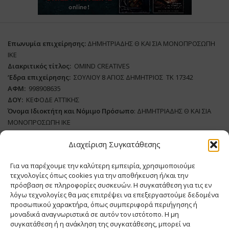
Επωνυμία επιχείρησης:
ΔΗΜΗΤΡΙΑΔΗΣ Θ ΚΑΙ ΣΙΑ ΜΟΝΟΠΡΟΣΩΠΗ
ΙΚΕ
Διακριτικός τίτλος:
ΟΜΙΝD CREATIVES
‘
E
δρα επιχείρησης:
ΣΟΥΛΙΟΥ 8 ΑΓΙΟΣ ΔΗΜΗΤΡΙΟΣ ΤΚ 17342
ΑΦΜ:
998908635
ΔΟΥ:
ΚΕΦΟΔΕ ΑΤΤΙΚΗΣ
Όνομα Ιδιοκτήτη και Νόμιμο Πρόσωπο
: ΔΗΜΗΤΡΙΑΔΗΣ Θ ΚΑΙ ΣΙΑ
ΜΟΝΟΠΡΟΣΩΠΗ ΙΚΕ
Διαχείριση Συγκατάθεσης
Διευθυντής Σύνταξης:
ΑΘΑΝΑΣΙΟΣ ΑΝΤΩΝΙΟΥ
Domain
:
www.meatplace.gr
Για να παρέχουμε την καλύτερη εμπειρία, χρησιμοποιούμε
Δικαιούχος
Domain
:
ΔΗΜΗΤΡΙΑΔΗΣ Θ ΚΑΙ ΣΙΑ ΜΟΝΟΠΡΟΣΩΠΗ ΙΚΕ
τεχνολογίες όπως cookies για την αποθήκευση ή/και την
Διευθυντής:
ΕΥΘΥΜΙΑΤΟΥ ΜΑΡΙΑ
πρόσβαση σε πληροφορίες συσκευών. Η συγκατάθεση για τις εν
Διαχειριστής:
ΕΥΘΥΜΙΑΤΟΥ ΜΑΡΙΑ
λόγω τεχνολογίες θα μας επιτρέψει να επεξεργαστούμε δεδομένα
Δήλωση Συμμόρφωσης
προσωπικού χαρακτήρα, όπως συμπεριφορά περιήγησης ή
μοναδικά αναγνωριστικά σε αυτόν τον ιστότοπο. Η μη
συγκατάθεση ή η ανάκληση της συγκατάθεσης, μπορεί να