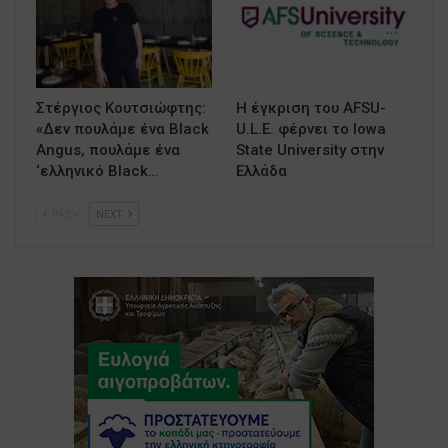
Στέργιος Κουτσιώφτης:
Η έγκριση του AFSU-
«Δεν πουλάμε ένα Black
U.L.E. φέρνει το Iowa
Angus, πουλάμε ένα
State University στην
‘ελληνικό Black…
Ελλάδα
PREV
NEXT