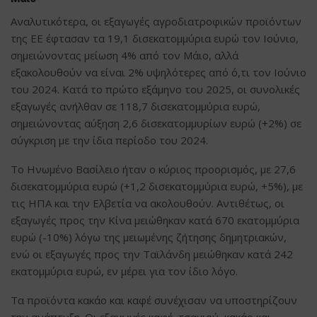
Αναλυτικότερα, οι εξαγωγές αγροδιατροφικών προϊόντων
της ΕΕ έφτασαν τα 19,1 δισεκατομμύρια ευρώ τον Ιούνιο,
σημειώνοντας μείωση 4% από τον Μάιο, αλλά
εξακολουθούν να είναι 2% υψηλότερες από ό,τι τον Ιούνιο
του 2024. Κατά το πρώτο εξάμηνο του 2025, οι συνολικές
εξαγωγές ανήλθαν σε 118,7 δισεκατομμύρια ευρώ,
σημειώνοντας αύξηση 2,6 δισεκατομμυρίων ευρώ (+2%) σε
σύγκριση με την ίδια περίοδο του 2024.
Το Ηνωμένο Βασίλειο ήταν ο κύριος προορισμός, με 27,6
δισεκατομμύρια ευρώ (+1,2 δισεκατομμύρια ευρώ, +5%), με
τις ΗΠΑ και την Ελβετία να ακολουθούν. Αντιθέτως, οι
εξαγωγές προς την Κίνα μειώθηκαν κατά 670 εκατομμύρια
ευρώ (-10%) λόγω της μειωμένης ζήτησης δημητριακών,
ενώ οι εξαγωγές προς την Ταϊλάνδη μειώθηκαν κατά 242
εκατομμύρια ευρώ, εν μέρει για τον ίδιο λόγο.
Τα προϊόντα κακάο και καφέ συνέχισαν να υποστηρίζουν
την ανάπτυξη. Οι εξαγωγές καφέ, τσαγιού, κακάο και