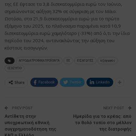
της ΕΕ έφτασε τα 3,8 δισεκατομμύρια ευρώ τον Ιούνιο,
σημειώνοντας αύξηση 32% σε σύγκριση με τον Μάιο.
Ωστόσο, στα 21,9 δισεκατομμύρια ευρώ για το πρώτο
εξάμηνο του 2025, το πλεόνασμα παραμένει κατά 10,9
δισεκατομμύρια ευρώ χαμηλότερο (-33%) από ό,τι την ίδια
περίοδο του 2024, αντανακλώντας την αύξηση του
κόστους εισαγωγών.
ΑΓΡΟΔΙΑΤΡΟΦΙΚΑ ΠΡΟΪΟΝΤΑ
ΕΕ
ΕΙΣΑΓΩΓΕΣ
εξαγωγές
ΙΣΟΖΥΓΙΟ
Share
Facebook
Twitter
Linkedin
PREV POST
NEXT POST
Αντίθετη στην
Ημερίδα για το κρέας: από
υποχρεωτική εθνική
το θολό τοπίο στο μέλλον
συγχρηματοδότηση της
της διατροφής
ΚΑΠ η Ελλάδα