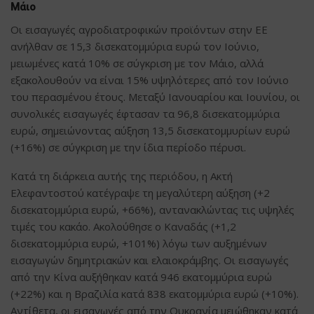
Μάιο
Οι εισαγωγές αγροδιατροφικών προϊόντων στην ΕΕ
ανήλθαν σε 15,3 δισεκατομμύρια ευρώ τον Ιούνιο,
μειωμένες κατά 10% σε σύγκριση με τον Μάιο, αλλά
εξακολουθούν να είναι 15% υψηλότερες από τον Ιούνιο
του περασμένου έτους. Μεταξύ Ιανουαρίου και Ιουνίου, οι
συνολικές εισαγωγές έφτασαν τα 96,8 δισεκατομμύρια
ευρώ, σημειώνοντας αύξηση 13,5 δισεκατομμυρίων ευρώ
(+16%) σε σύγκριση με την ίδια περίοδο πέρυσι.
Κατά τη διάρκεια αυτής της περιόδου, η Ακτή
Ελεφαντοστού κατέγραψε τη μεγαλύτερη αύξηση (+2
δισεκατομμύρια ευρώ, +66%), αντανακλώντας τις υψηλές
τιμές του κακάο. Ακολούθησε ο Καναδάς (+1,2
δισεκατομμύρια ευρώ, +101%) λόγω των αυξημένων
εισαγωγών δημητριακών και ελαιοκράμβης. Οι εισαγωγές
από την Κίνα αυξήθηκαν κατά 946 εκατομμύρια ευρώ
(+22%) και η Βραζιλία κατά 838 εκατομμύρια ευρώ (+10%).
Αντίθετα, οι εισαγωγές από την Ουκρανία μειώθηκαν κατά