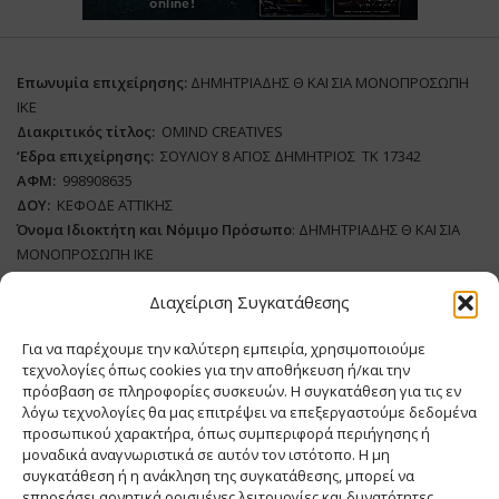
Επωνυμία επιχείρησης:
ΔΗΜΗΤΡΙΑΔΗΣ Θ ΚΑΙ ΣΙΑ ΜΟΝΟΠΡΟΣΩΠΗ
ΙΚΕ
Διακριτικός τίτλος:
ΟΜΙΝD CREATIVES
‘
E
δρα επιχείρησης:
ΣΟΥΛΙΟΥ 8 ΑΓΙΟΣ ΔΗΜΗΤΡΙΟΣ ΤΚ 17342
ΑΦΜ:
998908635
ΔΟΥ:
ΚΕΦΟΔΕ ΑΤΤΙΚΗΣ
Όνομα Ιδιοκτήτη και Νόμιμο Πρόσωπο
: ΔΗΜΗΤΡΙΑΔΗΣ Θ ΚΑΙ ΣΙΑ
ΜΟΝΟΠΡΟΣΩΠΗ ΙΚΕ
Διαχείριση Συγκατάθεσης
Διευθυντής Σύνταξης:
ΑΘΑΝΑΣΙΟΣ ΑΝΤΩΝΙΟΥ
Domain
:
www.meatplace.gr
Για να παρέχουμε την καλύτερη εμπειρία, χρησιμοποιούμε
Δικαιούχος
Domain
:
ΔΗΜΗΤΡΙΑΔΗΣ Θ ΚΑΙ ΣΙΑ ΜΟΝΟΠΡΟΣΩΠΗ ΙΚΕ
τεχνολογίες όπως cookies για την αποθήκευση ή/και την
Διευθυντής:
ΕΥΘΥΜΙΑΤΟΥ ΜΑΡΙΑ
πρόσβαση σε πληροφορίες συσκευών. Η συγκατάθεση για τις εν
Διαχειριστής:
ΕΥΘΥΜΙΑΤΟΥ ΜΑΡΙΑ
λόγω τεχνολογίες θα μας επιτρέψει να επεξεργαστούμε δεδομένα
Δήλωση Συμμόρφωσης
προσωπικού χαρακτήρα, όπως συμπεριφορά περιήγησης ή
μοναδικά αναγνωριστικά σε αυτόν τον ιστότοπο. Η μη
συγκατάθεση ή η ανάκληση της συγκατάθεσης, μπορεί να
επηρεάσει αρνητικά ορισμένες λειτουργίες και δυνατότητες.