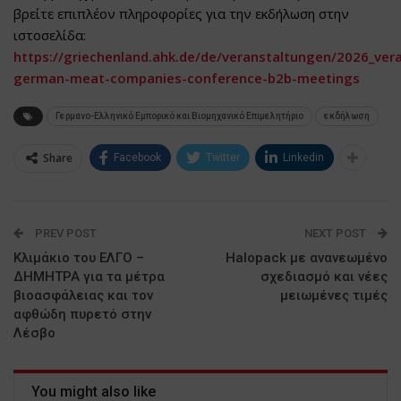
βρείτε επιπλέον πληροφορίες για την εκδήλωση στην
ιστοσελίδα:
https://griechenland.ahk.de/de/veranstaltungen/2026_ve
german-meat-companies-conference-b2b-meetings
Γερμανο-Ελληνικό Εμπορικό και Βιομηχανικό Επιμελητήριο
εκδήλωση
Share
Facebook
Twitter
Linkedin
PREV POST
NEXT POST
Κλιμάκιο του ΕΛΓΟ –
Halopack με ανανεωμένο
ΔΗΜΗΤΡΑ για τα μέτρα
σχεδιασμό και νέες
βιοασφάλειας και τον
μειωμένες τιμές
αφθώδη πυρετό στην
Λέσβο
You might also like