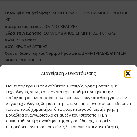
Επωνυμία επιχείρησης:
ΔΗΜΗΤΡΙΑΔΗΣ Θ ΚΑΙ ΣΙΑ ΜΟΝΟΠΡΟΣΩΠΗ
ΙΚΕ
Διακριτικός τίτλος:
ΟΜΙΝD CREATIVES
‘
E
δρα επιχείρησης:
ΣΟΥΛΙΟΥ 8 ΑΓΙΟΣ ΔΗΜΗΤΡΙΟΣ ΤΚ 17342
ΑΦΜ:
998908635
ΔΟΥ:
ΚΕΦΟΔΕ ΑΤΤΙΚΗΣ
Όνομα Ιδιοκτήτη και Νόμιμο Πρόσωπο
: ΔΗΜΗΤΡΙΑΔΗΣ Θ ΚΑΙ ΣΙΑ
ΜΟΝΟΠΡΟΣΩΠΗ ΙΚΕ
Διαχείριση Συγκατάθεσης
Διευθυντής Σύνταξης:
ΑΘΑΝΑΣΙΟΣ ΑΝΤΩΝΙΟΥ
Domain
:
www.meatplace.gr
Για να παρέχουμε την καλύτερη εμπειρία, χρησιμοποιούμε
Δικαιούχος
Domain
:
ΔΗΜΗΤΡΙΑΔΗΣ Θ ΚΑΙ ΣΙΑ ΜΟΝΟΠΡΟΣΩΠΗ ΙΚΕ
τεχνολογίες όπως cookies για την αποθήκευση ή/και την
Διευθυντής:
ΕΥΘΥΜΙΑΤΟΥ ΜΑΡΙΑ
πρόσβαση σε πληροφορίες συσκευών. Η συγκατάθεση για τις εν
Διαχειριστής:
ΕΥΘΥΜΙΑΤΟΥ ΜΑΡΙΑ
λόγω τεχνολογίες θα μας επιτρέψει να επεξεργαστούμε δεδομένα
Δήλωση Συμμόρφωσης
προσωπικού χαρακτήρα, όπως συμπεριφορά περιήγησης ή
μοναδικά αναγνωριστικά σε αυτόν τον ιστότοπο. Η μη
συγκατάθεση ή η ανάκληση της συγκατάθεσης, μπορεί να
επηρεάσει αρνητικά ορισμένες λειτουργίες και δυνατότητες.