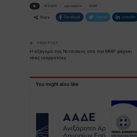
ΚΕΣΙΔΗΣ
κρεοπωλείο
ΠΟΚΚ
Share
Facebook
Twitter
Linkedin
PREV POST
Η εξαγορά της Νιτσιάκος από την MHP φέρνει
νέες ισορροπίες
You might also like