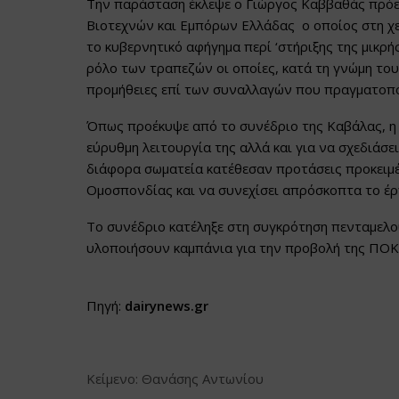
Την παράσταση έκλεψε ο Γιώργος Καββαθάς πρόε
Βιοτεχνών και Εμπόρων Ελλάδας ο οποίος στη χ
το κυβερνητικό αφήγημα περί ‘στήριξης της μικρή
ρόλο των τραπεζών οι οποίες, κατά τη γνώμη του
προμήθειες επί των συναλλαγών που πραγματοπο
Όπως προέκυψε από το συνέδριο της Καβάλας, η
εύρυθμη λειτουργία της αλλά και για να σχεδιάσε
διάφορα σωματεία κατέθεσαν προτάσεις προκειμέν
Ομοσπονδίας και να συνεχίσει απρόσκοπτα το έρ
Το συνέδριο κατέληξε στη συγκρότηση πενταμελο
υλοποιήσουν καμπάνια για την προβολή της ΠΟΚΚ
Πηγή:
dairynews.gr
Κείμενο: Θανάσης Αντωνίου