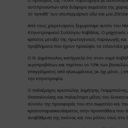
Ο πρόεδρος της ΠΟΚΚ παρατήρησε με αισιοδοξία
αντιπροσώπων από διάφορα σωματεία της χώρας,
το ‘αγκάθι’ των σουπερμάρκετ εδώ και μια 20ετία
Από τους χαιρετισμούς ξεχωρίσαμε αυτόν του Νί
Κτηνοτροφικού Συλλόγου Καβάλας. Ο μαχητικός 
κρέατος μεταξύ της πρωτογενούς παραγωγής και
προβλήματα που έχουν προκύψει τα τελευταία χρ
Ο Ν. Δημόπουλος κατήγγειλε ότι στον νομό Καβά
αιγοπροβάτων και περίπου το 10% των βοοειδών
επαγγέλματος από ηλικιωμένους (κι όχι μόνο…) ε
την κτηνοτροφία.
Ο παλαίμαχος κρεοπώλης Δημήτρης Γκαρμπούνης
Θεσσαλονίκης και παλαιότερο μέλος του διοικητι
σύνολο της προσφοράς του στο σωματείο και την
κρεατοπαρασκευάσματος στην προσπάθεια που έκ
αναβάθμιση της εικόνας και του ρόλου τους στο 