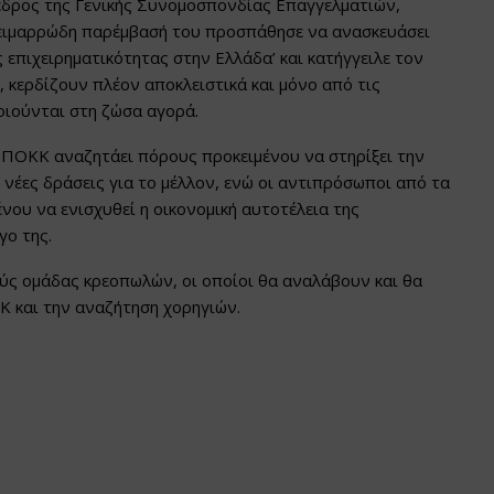
δρος της Γενικής Συνομοσπονδίας Επαγγελματιών,
ειμαρρώδη παρέμβασή του προσπάθησε να ανασκευάσει
ς επιχειρηματικότητας στην Ελλάδα’ και κατήγγειλε τον
, κερδίζουν πλέον αποκλειστικά και μόνο από τις
ιούνται στη ζώσα αγορά.
 ΠΟΚΚ αναζητάει πόρους προκειμένου να στηρίξει την
ι νέες δράσεις για το μέλλον, ενώ οι αντιπρόσωποι από τα
ου να ενισχυθεί η οικονομική αυτοτέλεια της
γο της.
ύς ομάδας κρεοπωλών, οι οποίοι θα αναλάβουν και θα
 και την αναζήτηση χορηγιών.