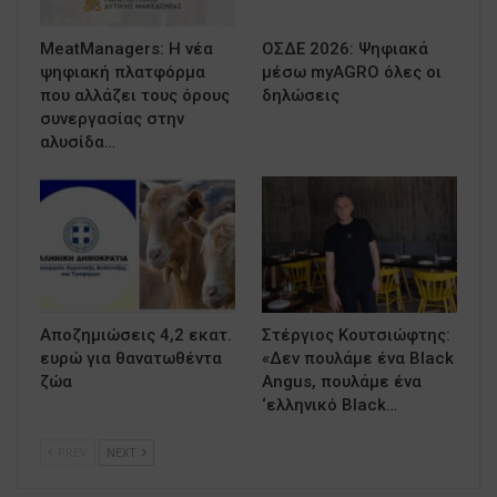
MeatManagers: Η νέα
ΟΣΔΕ 2026: Ψηφιακά
ψηφιακή πλατφόρμα
μέσω myAGRO όλες οι
που αλλάζει τους όρους
δηλώσεις
συνεργασίας στην
αλυσίδα…
Αποζημιώσεις 4,2 εκατ.
Στέργιος Κουτσιώφτης:
ευρώ για θανατωθέντα
«Δεν πουλάμε ένα Black
ζώα
Angus, πουλάμε ένα
‘ελληνικό Black…
PREV
NEXT