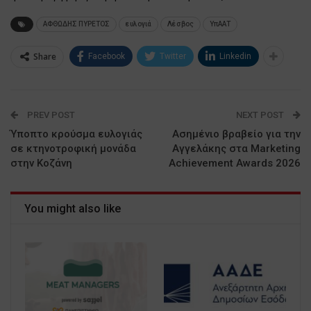
ΑΦΘΩΔΗΣ ΠΥΡΕΤΟΣ
ευλογιά
Λέσβος
ΥπΑΑΤ
Share
Facebook
Twitter
Linkedin
PREV POST
NEXT POST
Ύποπτο κρούσμα ευλογιάς
Ασημένιο βραβείο για την
σε κτηνοτροφική μονάδα
Αγγελάκης στα Marketing
στην Κοζάνη
Achievement Awards 2026
You might also like