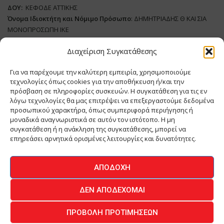
ΔΟΥ:
ΚΕΦΟΔΕ ΑΤΤΙΚΗΣ
Όνομα Ιδιοκτήτη και Νόμιμο Πρόσωπο
: ΔΗΜΗΤΡΙΑΔΗΣ Θ ΚΑΙ ΣΙΑ
ΜΟΝΟΠΡΟΣΩΠΗ ΙΚΕ
Διαχείριση Συγκατάθεσης
Διευθυντής Σύνταξης:
ΑΘΑΝΑΣΙΟΣ ΑΝΤΩΝΙΟΥ
Domain
:
www.meatplace.gr
Για να παρέχουμε την καλύτερη εμπειρία, χρησιμοποιούμε
Δικαιούχος
Domain
:
ΔΗΜΗΤΡΙΑΔΗΣ Θ ΚΑΙ ΣΙΑ ΜΟΝΟΠΡΟΣΩΠΗ ΙΚΕ
τεχνολογίες όπως cookies για την αποθήκευση ή/και την
Διευθυντής:
ΕΥΘΥΜΙΑΤΟΥ ΜΑΡΙΑ
πρόσβαση σε πληροφορίες συσκευών. Η συγκατάθεση για τις εν
Διαχειριστής:
ΕΥΘΥΜΙΑΤΟΥ ΜΑΡΙΑ
λόγω τεχνολογίες θα μας επιτρέψει να επεξεργαστούμε δεδομένα
Δήλωση Συμμόρφωσης
προσωπικού χαρακτήρα, όπως συμπεριφορά περιήγησης ή
μοναδικά αναγνωριστικά σε αυτόν τον ιστότοπο. Η μη
συγκατάθεση ή η ανάκληση της συγκατάθεσης, μπορεί να
επηρεάσει αρνητικά ορισμένες λειτουργίες και δυνατότητες.
ΑΡΧΙΚΗ
ΕΙΔΗΣΕΙΣ
ΒΙΟΜΗΧΑΝΙΑ
ΚΤΗΝΟΤΡΟΦΙΑ
ΑΠΟΔΟΧΉ
ΚΡΕΟΠΩΛΕΙΟ
ΠΕΡΙΟΔΙΚΟ ΜΕΑΤ PLACE
MEAT DAYS
ΔΕΝ ΑΠΟΔΈΧΟΜΑΙ
ΕΠΙΚΟΙΝΩΝΙΑ
ΠΡΟΒΟΛΉ ΠΡΟΤΙΜΉΣΕΩΝ
O.MIND CREATIVES
© 2026 - All Rights Reserved -
Πολιτική Απορρήτου