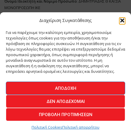
Όνομα Ιδιοκτήτη και Νόμιμο Πρόσωπο
: ΔΗΜΗΤΡΙΑΔΗΣ Θ ΚΑΙ ΣΙΑ
ΜΟΝΟΠΡΟΣΩΠΗ ΙΚΕ
Διαχείριση Συγκατάθεσης
Διευθυντής Σύνταξης:
ΑΘΑΝΑΣΙΟΣ ΑΝΤΩΝΙΟΥ
Domain
:
www.meatplace.gr
Για να παρέχουμε την καλύτερη εμπειρία, χρησιμοποιούμε
Δικαιούχος
Domain
:
ΔΗΜΗΤΡΙΑΔΗΣ Θ ΚΑΙ ΣΙΑ ΜΟΝΟΠΡΟΣΩΠΗ ΙΚΕ
τεχνολογίες όπως cookies για την αποθήκευση ή/και την
Διευθυντής:
ΕΥΘΥΜΙΑΤΟΥ ΜΑΡΙΑ
πρόσβαση σε πληροφορίες συσκευών. Η συγκατάθεση για τις εν
Διαχειριστής:
ΕΥΘΥΜΙΑΤΟΥ ΜΑΡΙΑ
λόγω τεχνολογίες θα μας επιτρέψει να επεξεργαστούμε δεδομένα
Δήλωση Συμμόρφωσης
προσωπικού χαρακτήρα, όπως συμπεριφορά περιήγησης ή
μοναδικά αναγνωριστικά σε αυτόν τον ιστότοπο. Η μη
συγκατάθεση ή η ανάκληση της συγκατάθεσης, μπορεί να
επηρεάσει αρνητικά ορισμένες λειτουργίες και δυνατότητες.
ΑΡΧΙΚΗ
ΕΙΔΗΣΕΙΣ
ΒΙΟΜΗΧΑΝΙΑ
ΚΤΗΝΟΤΡΟΦΙΑ
ΑΠΟΔΟΧΉ
ΚΡΕΟΠΩΛΕΙΟ
ΠΕΡΙΟΔΙΚΟ ΜΕΑΤ PLACE
MEAT DAYS
ΔΕΝ ΑΠΟΔΈΧΟΜΑΙ
ΕΠΙΚΟΙΝΩΝΙΑ
ΠΡΟΒΟΛΉ ΠΡΟΤΙΜΉΣΕΩΝ
O.MIND CREATIVES
© 2026 - All Rights Reserved -
Πολιτική Απορρήτου
Powered by
BYTE A COOKIE
Πολιτική Cookies
Πολιτική απορρήτου