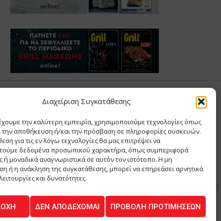
Σ ΑΝΤΩΝΙΟΥ
Διαχείριση Συγκατάθεσης
έχουμε την καλύτερη εμπειρία, χρησιμοποιούμε τεχνολογίες όπως
Σ Θ ΚΑΙ ΣΙΑ ΜΟΝΟΠΡΟΣΩΠΗ ΙΚΕ
α την αποθήκευση ή/και την πρόσβαση σε πληροφορίες συσκευών.
Α
εση για τις εν λόγω τεχνολογίες θα μας επιτρέψει να
ΙΑ
τούμε δεδομένα προσωπικού χαρακτήρα, όπως συμπεριφορά
 ή μοναδικά αναγνωριστικά σε αυτόν τον ιστότοπο. Η μη
η ή η ανάκληση της συγκατάθεσης, μπορεί να επηρεάσει αρνητικά
λειτουργίες και δυνατότητες.
ΔΟΧΉ
ΔΕΝ ΑΠΟΔΈΧΟΜΑΙ
ΠΡΟΒΟΛΉ ΠΡΟΤΙΜΉΣΕΩΝ
ΚΟΙΝΩΝΙΑ