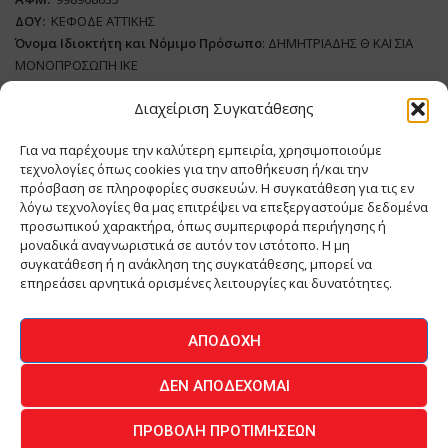
ΔΟΥ:
ΚΕΦΟΔΕ ΑΤΤΙΚΗΣ
Όνομα Ιδιοκτήτη και Νόμιμο Πρόσωπο
: ΔΗΜΗΤΡΙΑΔΗΣ Θ ΚΑΙ ΣΙΑ
ΜΟΝΟΠΡΟΣΩΠΗ ΙΚΕ
Διαχείριση Συγκατάθεσης
Διευθυντής Σύνταξης:
ΑΘΑΝΑΣΙΟΣ ΑΝΤΩΝΙΟΥ
Domain
:
www.meatplace.gr
Για να παρέχουμε την καλύτερη εμπειρία, χρησιμοποιούμε
Δικαιούχος
Domain
:
ΔΗΜΗΤΡΙΑΔΗΣ Θ ΚΑΙ ΣΙΑ ΜΟΝΟΠΡΟΣΩΠΗ ΙΚΕ
τεχνολογίες όπως cookies για την αποθήκευση ή/και την
Διευθυντής:
ΕΥΘΥΜΙΑΤΟΥ ΜΑΡΙΑ
πρόσβαση σε πληροφορίες συσκευών. Η συγκατάθεση για τις εν
Διαχειριστής:
ΕΥΘΥΜΙΑΤΟΥ ΜΑΡΙΑ
λόγω τεχνολογίες θα μας επιτρέψει να επεξεργαστούμε δεδομένα
Δήλωση Συμμόρφωσης
προσωπικού χαρακτήρα, όπως συμπεριφορά περιήγησης ή
μοναδικά αναγνωριστικά σε αυτόν τον ιστότοπο. Η μη
συγκατάθεση ή η ανάκληση της συγκατάθεσης, μπορεί να
επηρεάσει αρνητικά ορισμένες λειτουργίες και δυνατότητες.
ΑΡΧΙΚΗ
ΕΙΔΗΣΕΙΣ
ΒΙΟΜΗΧΑΝΙΑ
ΚΤΗΝΟΤΡΟΦΙΑ
ΑΠΟΔΟΧΉ
ΚΡΕΟΠΩΛΕΙΟ
ΠΕΡΙΟΔΙΚΟ ΜΕΑΤ PLACE
MEAT DAYS
ΔΕΝ ΑΠΟΔΈΧΟΜΑΙ
ΕΠΙΚΟΙΝΩΝΙΑ
ΠΡΟΒΟΛΉ ΠΡΟΤΙΜΉΣΕΩΝ
O.MIND CREATIVES
© 2026 - All Rights Reserved -
Πολιτική Απορρήτου