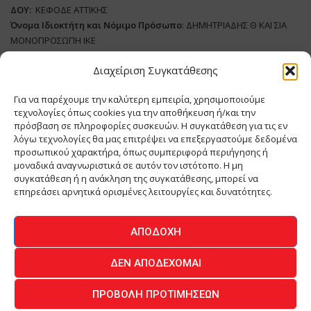
ΔΟΥ:
ΚΕΦΟΔΕ ΑΤΤΙΚΗΣ
Όνομα Ιδιοκτήτη και Νόμιμο Πρόσωπο
: ΔΗΜΗΤΡΙΑΔΗΣ Θ ΚΑΙ ΣΙΑ
ΜΟΝΟΠΡΟΣΩΠΗ ΙΚΕ
Διαχείριση Συγκατάθεσης
Διευθυντής Σύνταξης:
ΑΘΑΝΑΣΙΟΣ ΑΝΤΩΝΙΟΥ
Domain
:
www.meatplace.gr
Για να παρέχουμε την καλύτερη εμπειρία, χρησιμοποιούμε
Δικαιούχος
Domain
:
ΔΗΜΗΤΡΙΑΔΗΣ Θ ΚΑΙ ΣΙΑ ΜΟΝΟΠΡΟΣΩΠΗ ΙΚΕ
τεχνολογίες όπως cookies για την αποθήκευση ή/και την
Διευθυντής:
ΕΥΘΥΜΙΑΤΟΥ ΜΑΡΙΑ
πρόσβαση σε πληροφορίες συσκευών. Η συγκατάθεση για τις εν
Διαχειριστής:
ΕΥΘΥΜΙΑΤΟΥ ΜΑΡΙΑ
λόγω τεχνολογίες θα μας επιτρέψει να επεξεργαστούμε δεδομένα
Δήλωση Συμμόρφωσης
προσωπικού χαρακτήρα, όπως συμπεριφορά περιήγησης ή
μοναδικά αναγνωριστικά σε αυτόν τον ιστότοπο. Η μη
συγκατάθεση ή η ανάκληση της συγκατάθεσης, μπορεί να
επηρεάσει αρνητικά ορισμένες λειτουργίες και δυνατότητες.
ΑΡΧΙΚΗ
ΕΙΔΗΣΕΙΣ
ΒΙΟΜΗΧΑΝΙΑ
ΚΤΗΝΟΤΡΟΦΙΑ
ΑΠΟΔΟΧΉ
ΚΡΕΟΠΩΛΕΙΟ
ΠΕΡΙΟΔΙΚΟ ΜΕΑΤ PLACE
MEAT DAYS
ΔΕΝ ΑΠΟΔΈΧΟΜΑΙ
ΕΠΙΚΟΙΝΩΝΙΑ
ΠΡΟΒΟΛΉ ΠΡΟΤΙΜΉΣΕΩΝ
O.MIND CREATIVES
© 2026 - All Rights Reserved -
Πολιτική Απορρήτου