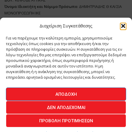
ΔΟΥ:
ΚΕΦΟΔΕ ΑΤΤΙΚΗΣ
Όνομα Ιδιοκτήτη και Νόμιμο Πρόσωπο
: ΔΗΜΗΤΡΙΑΔΗΣ Θ ΚΑΙ ΣΙΑ
ΜΟΝΟΠΡΟΣΩΠΗ ΙΚΕ
Διαχείριση Συγκατάθεσης
Διευθυντής Σύνταξης:
ΑΘΑΝΑΣΙΟΣ ΑΝΤΩΝΙΟΥ
Domain
:
www.meatplace.gr
Για να παρέχουμε την καλύτερη εμπειρία, χρησιμοποιούμε
Δικαιούχος
Domain
:
ΔΗΜΗΤΡΙΑΔΗΣ Θ ΚΑΙ ΣΙΑ ΜΟΝΟΠΡΟΣΩΠΗ ΙΚΕ
τεχνολογίες όπως cookies για την αποθήκευση ή/και την
Διευθυντής:
ΕΥΘΥΜΙΑΤΟΥ ΜΑΡΙΑ
πρόσβαση σε πληροφορίες συσκευών. Η συγκατάθεση για τις εν
Διαχειριστής:
ΕΥΘΥΜΙΑΤΟΥ ΜΑΡΙΑ
λόγω τεχνολογίες θα μας επιτρέψει να επεξεργαστούμε δεδομένα
Δήλωση Συμμόρφωσης
προσωπικού χαρακτήρα, όπως συμπεριφορά περιήγησης ή
μοναδικά αναγνωριστικά σε αυτόν τον ιστότοπο. Η μη
συγκατάθεση ή η ανάκληση της συγκατάθεσης, μπορεί να
επηρεάσει αρνητικά ορισμένες λειτουργίες και δυνατότητες.
ΑΡΧΙΚΗ
ΕΙΔΗΣΕΙΣ
ΒΙΟΜΗΧΑΝΙΑ
ΚΤΗΝΟΤΡΟΦΙΑ
ΑΠΟΔΟΧΉ
ΚΡΕΟΠΩΛΕΙΟ
ΠΕΡΙΟΔΙΚΟ ΜΕΑΤ PLACE
MEAT DAYS
ΔΕΝ ΑΠΟΔΈΧΟΜΑΙ
ΕΠΙΚΟΙΝΩΝΙΑ
ΠΡΟΒΟΛΉ ΠΡΟΤΙΜΉΣΕΩΝ
O.MIND CREATIVES
© 2026 - All Rights Reserved -
Πολιτική Απορρήτου
Powered by
BYTE A COOKIE