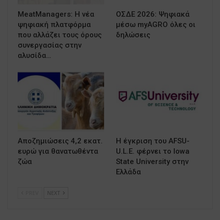
MeatManagers: Η νέα
ΟΣΔΕ 2026: Ψηφιακά
ψηφιακή πλατφόρμα
μέσω myAGRO όλες οι
που αλλάζει τους όρους
δηλώσεις
συνεργασίας στην
αλυσίδα…
Αποζημιώσεις 4,2 εκατ.
Η έγκριση του AFSU-
ευρώ για θανατωθέντα
U.L.E. φέρνει το Iowa
ζώα
State University στην
Ελλάδα
PREV
NEXT