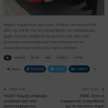
Θερμές ευχαριστίες και στους Έλληνες αυτοκινητιστές
μέλη της ΟΦΑΕ που ανταποκρίθηκαν στο κάλεσμά μας
χωρίς δεύτερη σκέψη. Είναι γεγονός πως όλοι μαζί
μπορούμε να καταφέρουμε περισσότερα για να
ανακουφίσουμε αυτούς που έχουν ανάγκη».
ΒΟΗΘΕΙΑ
ΕΕΣΥΜ
ΟΦΑΕ
ΣΕΙΣΜΟΣ
ΤΟΥΡΚΙΑ
Share
Facebook
Twitter
Linkedin
PREV POST
NEXT POST
ΥπΑΑΤ: Έναρξη υποβολής
ΠΟΚΚ: Ζητά να
αιτήσεων από τους
εφαρμοστεί η νομοθεσία
νεοεισερχόμενους
για τα προϊόντα vegan