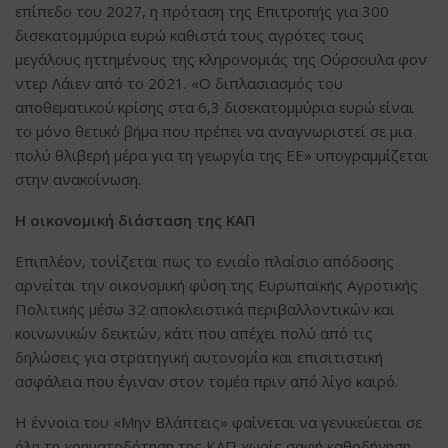
επίπεδο του 2027, η πρόταση της Επιτροπής για 300
δισεκατομμύρια ευρώ καθιστά τους αγρότες τους
μεγάλους ηττημένους της κληρονομιάς της Ούρσουλα φον
ντερ Λάιεν από το 2021. «Ο διπλασιασμός του
αποθεματικού κρίσης στα 6,3 δισεκατομμύρια ευρώ είναι
το μόνο θετικό βήμα που πρέπει να αναγνωριστεί σε μια
πολύ θλιβερή μέρα για τη γεωργία της ΕΕ» υπογραμμίζεται
στην ανακοίνωση.
Η οικονομική διάσταση της ΚΑΠ
Επιπλέον, τονίζεται πως το ενιαίο πλαίσιο απόδοσης
αρνείται την οικονομική φύση της Ευρωπαϊκής Αγροτικής
Πολιτικής μέσω 32 αποκλειστικά περιβαλλοντικών και
κοινωνικών δεικτών, κάτι που απέχει πολύ από τις
δηλώσεις για στρατηγική αυτονομία και επισιτιστική
ασφάλεια που έγιναν στον τομέα πριν από λίγο καιρό.
Η έννοια του «Μην Βλάπτεις» φαίνεται να γενικεύεται σε
όλη τη χρηματοδότηση της ΚΑΠ χωρίς σαφή καθοδήγηση