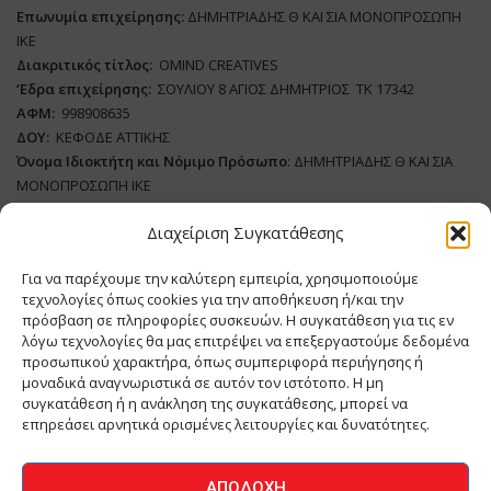
Επωνυμία επιχείρησης:
ΔΗΜΗΤΡΙΑΔΗΣ Θ ΚΑΙ ΣΙΑ ΜΟΝΟΠΡΟΣΩΠΗ
ΙΚΕ
Διακριτικός τίτλος:
ΟΜΙΝD CREATIVES
‘
E
δρα επιχείρησης:
ΣΟΥΛΙΟΥ 8 ΑΓΙΟΣ ΔΗΜΗΤΡΙΟΣ ΤΚ 17342
ΑΦΜ:
998908635
ΔΟΥ:
ΚΕΦΟΔΕ ΑΤΤΙΚΗΣ
Όνομα Ιδιοκτήτη και Νόμιμο Πρόσωπο
: ΔΗΜΗΤΡΙΑΔΗΣ Θ ΚΑΙ ΣΙΑ
ΜΟΝΟΠΡΟΣΩΠΗ ΙΚΕ
Διαχείριση Συγκατάθεσης
Διευθυντής Σύνταξης:
ΑΘΑΝΑΣΙΟΣ ΑΝΤΩΝΙΟΥ
Domain
:
www.meatplace.gr
Για να παρέχουμε την καλύτερη εμπειρία, χρησιμοποιούμε
Δικαιούχος
Domain
:
ΔΗΜΗΤΡΙΑΔΗΣ Θ ΚΑΙ ΣΙΑ ΜΟΝΟΠΡΟΣΩΠΗ ΙΚΕ
τεχνολογίες όπως cookies για την αποθήκευση ή/και την
Διευθυντής:
ΕΥΘΥΜΙΑΤΟΥ ΜΑΡΙΑ
πρόσβαση σε πληροφορίες συσκευών. Η συγκατάθεση για τις εν
Διαχειριστής:
ΕΥΘΥΜΙΑΤΟΥ ΜΑΡΙΑ
λόγω τεχνολογίες θα μας επιτρέψει να επεξεργαστούμε δεδομένα
Δήλωση Συμμόρφωσης
προσωπικού χαρακτήρα, όπως συμπεριφορά περιήγησης ή
μοναδικά αναγνωριστικά σε αυτόν τον ιστότοπο. Η μη
συγκατάθεση ή η ανάκληση της συγκατάθεσης, μπορεί να
επηρεάσει αρνητικά ορισμένες λειτουργίες και δυνατότητες.
ΑΡΧΙΚΗ
ΕΙΔΗΣΕΙΣ
ΒΙΟΜΗΧΑΝΙΑ
ΚΤΗΝΟΤΡΟΦΙΑ
ΑΠΟΔΟΧΉ