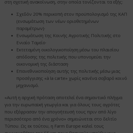
στη σχετική ανακοίνωση, στην οποία τονίζονται τα εξής:
Σχεδόν 20% περικοπή στον προϋπολογισμό της ΚΑΠ
(ενσωμάτωση των νέων οριοθετημένων
παραμέτρων)·
Ενσωμάτωση της Κοινής Αγροτικής Πολιτικής στο
Ενιαίο Ταμείο·
Εκτεταμένη οικολογικοποίηση μέσω του πλαισίου
απόδοσης της πολιτικής που υπονομεύει την
οικονομική της διάσταση·
Επανεθνικοποίηση αυτής της πολιτικής μέσω μιας
προσέγγισης «à la carte» χωρίς κανένα σοβαρό κοινό
μηχανισμό.
«Αυτή η αρχική πρόταση αποτελεί ένα σημαντικό πλήγμα
για την ευρωπαϊκή γεωργία και για όλους τους αγρότες
που εξέφρασαν την απογοήτευσή τους πριν από λίγο
περισσότερο από ένα χρόνο» σημειώνεται στο δελτίο
Τύπου. Ως εκ τούτου, η Farm Europe καλεί τους
συννομοθέτες της ΕΕ και τους βασικούς υπεύθυνους