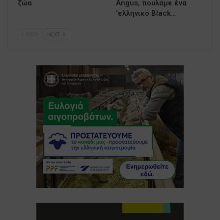
ζώα
Angus, πουλάμε ένα
‘ελληνικό Black…
PREV
NEXT