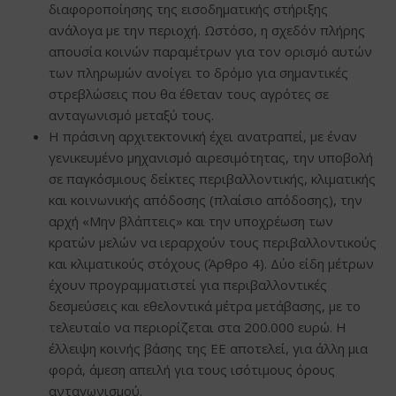
διαφοροποίησης της εισοδηματικής στήριξης
ανάλογα με την περιοχή. Ωστόσο, η σχεδόν πλήρης
απουσία κοινών παραμέτρων για τον ορισμό αυτών
των πληρωμών ανοίγει το δρόμο για σημαντικές
στρεβλώσεις που θα έθεταν τους αγρότες σε
ανταγωνισμό μεταξύ τους.
Η πράσινη αρχιτεκτονική έχει ανατραπεί, με έναν
γενικευμένο μηχανισμό αιρεσιμότητας, την υποβολή
σε παγκόσμιους δείκτες περιβαλλοντικής, κλιματικής
και κοινωνικής απόδοσης (πλαίσιο απόδοσης), την
αρχή «Μην βλάπτεις» και την υποχρέωση των
κρατών μελών να ιεραρχούν τους περιβαλλοντικούς
και κλιματικούς στόχους (Άρθρο 4). Δύο είδη μέτρων
έχουν προγραμματιστεί για περιβαλλοντικές
δεσμεύσεις και εθελοντικά μέτρα μετάβασης, με το
τελευταίο να περιορίζεται στα 200.000 ευρώ. Η
έλλειψη κοινής βάσης της ΕΕ αποτελεί, για άλλη μια
φορά, άμεση απειλή για τους ισότιμους όρους
ανταγωνισμού.