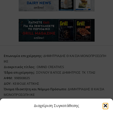
Επωνυμία επιχείρησης:
ΔΗΜΗΤΡΙΑΔΗΣ Θ ΚΑΙ ΣΙΑ ΜΟΝΟΠΡΟΣΩΠΗ
ΙΚΕ
Διακριτικός τίτλος:
ΟΜΙΝD CREATIVES
‘
E
δρα επιχείρησης:
ΣΟΥΛΙΟΥ 8 ΑΓΙΟΣ ΔΗΜΗΤΡΙΟΣ ΤΚ 17342
ΑΦΜ:
998908635
ΔΟΥ:
ΚΕΦΟΔΕ ΑΤΤΙΚΗΣ
Όνομα Ιδιοκτήτη και Νόμιμο Πρόσωπο
: ΔΗΜΗΤΡΙΑΔΗΣ Θ ΚΑΙ ΣΙΑ
ΜΟΝΟΠΡΟΣΩΠΗ ΙΚΕ
Διαχείριση Συγκατάθεσης
Διευθυντής Σύνταξης:
ΑΘΑΝΑΣΙΟΣ ΑΝΤΩΝΙΟΥ
Domain
:
www.meatplace.gr