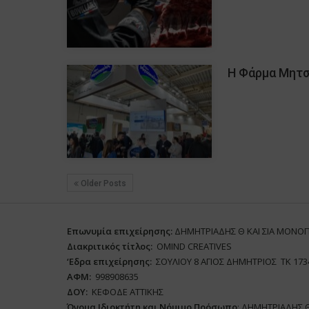
Η Φάρμα Μητσ
Older Posts
Επωνυμία επιχείρησης:
ΔΗΜΗΤΡΙΑΔΗΣ Θ ΚΑΙ ΣΙΑ ΜΟΝΟ
Διακριτικός τίτλος:
ΟΜΙΝD CREATIVES
‘
E
δρα επιχείρησης:
ΣΟΥΛΙΟΥ 8 ΑΓΙΟΣ ΔΗΜΗΤΡΙΟΣ ΤΚ 173
ΑΦΜ:
998908635
ΔΟΥ:
ΚΕΦΟΔΕ ΑΤΤΙΚΗΣ
Όνομα Ιδιοκτήτη και Νόμιμο Πρόσωπο
: ΔΗΜΗΤΡΙΑΔΗΣ 