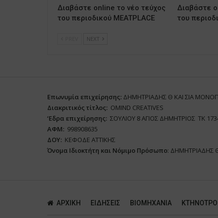
Διαβάστε online το νέο τεύχος
Διαβάστε on
του περιοδικού MEATPLACE
του περιοδ
PREV
NEXT
Επωνυμία επιχείρησης:
ΔΗΜΗΤΡΙΑΔΗΣ Θ ΚΑΙ ΣΙΑ ΜΟΝΟ
Διακριτικός τίτλος:
ΟΜΙΝD CREATIVES
‘
E
δρα επιχείρησης:
ΣΟΥΛΙΟΥ 8 ΑΓΙΟΣ ΔΗΜΗΤΡΙΟΣ ΤΚ 173
ΑΦΜ:
998908635
ΔΟΥ:
ΚΕΦΟΔΕ ΑΤΤΙΚΗΣ
Όνομα Ιδιοκτήτη και Νόμιμο Πρόσωπο
: ΔΗΜΗΤΡΙΑΔΗΣ 
ΑΡΧΙΚΗ
ΕΙΔΗΣΕΙΣ
ΒΙΟΜΗΧΑΝΙΑ
ΚΤΗΝΟΤΡΟ