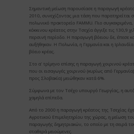
Σημαντική μείωση παρουσίασε η παραγωγή κρέατο
2010, συνεχίζοντας μια τάση που παρατηρείται σ
πολωνικό πρακτορείο FAMMU. Πιο συγκεκριμένα, 
κόκκινου κρέατος στην Τσεχία άγγιξε τις 130,9 χι
περσινή περίοδο. Η παραγωγή βόειου δε, έπεσε κα
αυξήθηκαν. Η Πολωνία, η Γερμανία και η Ιρλανδία
βόειο κρέας.
Στο α’ τρίμηνο επίσης η παραγωγή χοιρινού κρέατο
που οι εισαγωγές χοιρινού (κυρίως από Γερμανία
προς Σλοβακία) μειώθηκαν κατά 6%.
Σύμφωνα με τον Τσέχο υπουργό Γεωργίας, η αυτάρ
χαμηλά επίπεδα.
Από το 2000 η παραγωγή κρέατος της Τσεχίας έχε
Αγροτικού Επιμελητηρίου της χώρας, η μείωση τ
παραγωγής δημητριακών, το οποίο με τη σειρά το
σταθερά μειούμενες.