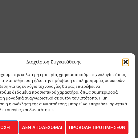
Διαχείριση Συγκατάθεσης
Σ ΑΝΤΩΝΙΟΥ
έχουμε την καλύτερη εμπειρία, χρησιμοποιούμε τεχνολογίες όπως
Σ Θ ΚΑΙ ΣΙΑ ΜΟΝΟΠΡΟΣΩΠΗ ΙΚΕ
α την αποθήκευση ή/και την πρόσβαση σε πληροφορίες συσκευών.
Α
εση για τις εν λόγω τεχνολογίες θα μας επιτρέψει να
ΙΑ
τούμε δεδομένα προσωπικού χαρακτήρα, όπως συμπεριφορά
 ή μοναδικά αναγνωριστικά σε αυτόν τον ιστότοπο. Η μη
η ή η ανάκληση της συγκατάθεσης, μπορεί να επηρεάσει αρνητικά
λειτουργίες και δυνατότητες.
ΔΟΧΉ
ΔΕΝ ΑΠΟΔΈΧΟΜΑΙ
ΠΡΟΒΟΛΉ ΠΡΟΤΙΜΉΣΕΩΝ
ΚΟΙΝΩΝΙΑ