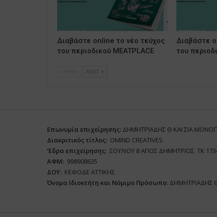
Διαβάστε online το νέο τεύχος
Διαβάστε on
του περιοδικού MEATPLACE
του περιοδ
PREV
NEXT
Επωνυμία επιχείρησης:
ΔΗΜΗΤΡΙΑΔΗΣ Θ ΚΑΙ ΣΙΑ ΜΟΝΟ
Διακριτικός τίτλος:
ΟΜΙΝD CREATIVES
‘
E
δρα επιχείρησης:
ΣΟΥΛΙΟΥ 8 ΑΓΙΟΣ ΔΗΜΗΤΡΙΟΣ ΤΚ 173
ΑΦΜ:
998908635
ΔΟΥ:
ΚΕΦΟΔΕ ΑΤΤΙΚΗΣ
Όνομα Ιδιοκτήτη και Νόμιμο Πρόσωπο
: ΔΗΜΗΤΡΙΑΔΗΣ 