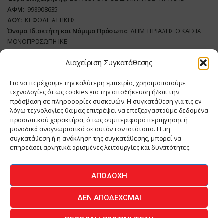
ΑΦΜ:
998908635
ΔΟΥ:
ΚΕΦΟΔΕ ΑΤΤΙΚΗΣ
Όνομα Ιδιοκτήτη και Νόμιμο Πρόσωπο
: ΔΗΜΗΤΡΙΑΔΗΣ Θ ΚΑΙ ΣΙΑ
ΜΟΝΟΠΡΟΣΩΠΗ ΙΚΕ
Διαχείριση Συγκατάθεσης
Διευθυντής Σύνταξης:
ΑΘΑΝΑΣΙΟΣ ΑΝΤΩΝΙΟΥ
Domain
:
www.meatplace.gr
Για να παρέχουμε την καλύτερη εμπειρία, χρησιμοποιούμε
Δικαιούχος
Domain
:
ΔΗΜΗΤΡΙΑΔΗΣ Θ ΚΑΙ ΣΙΑ ΜΟΝΟΠΡΟΣΩΠΗ ΙΚΕ
τεχνολογίες όπως cookies για την αποθήκευση ή/και την
Διευθυντής:
ΕΥΘΥΜΙΑΤΟΥ ΜΑΡΙΑ
πρόσβαση σε πληροφορίες συσκευών. Η συγκατάθεση για τις εν
Διαχειριστής:
ΕΥΘΥΜΙΑΤΟΥ ΜΑΡΙΑ
λόγω τεχνολογίες θα μας επιτρέψει να επεξεργαστούμε δεδομένα
Δήλωση Συμμόρφωσης
προσωπικού χαρακτήρα, όπως συμπεριφορά περιήγησης ή
μοναδικά αναγνωριστικά σε αυτόν τον ιστότοπο. Η μη
συγκατάθεση ή η ανάκληση της συγκατάθεσης, μπορεί να
επηρεάσει αρνητικά ορισμένες λειτουργίες και δυνατότητες.
ΑΡΧΙΚΗ
ΕΙΔΗΣΕΙΣ
ΒΙΟΜΗΧΑΝΙΑ
ΚΤΗΝΟΤΡΟΦΙΑ
ΑΠΟΔΟΧΉ
ΚΡΕΟΠΩΛΕΙΟ
ΠΕΡΙΟΔΙΚΟ ΜΕΑΤ PLACE
MEAT DAYS
ΔΕΝ ΑΠΟΔΈΧΟΜΑΙ
ΕΠΙΚΟΙΝΩΝΙΑ