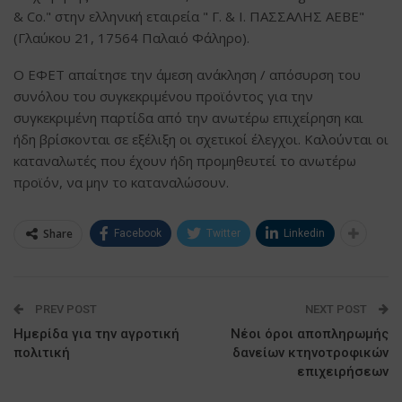
& Co." στην ελληνική εταιρεία " Γ. & Ι. ΠΑΣΣΑΛΗΣ ΑΕΒΕ"
(Γλαύκου 21, 17564 Παλαιό Φάληρο).
Ο ΕΦΕΤ απαίτησε την άμεση ανάκληση / απόσυρση του
συνόλου του συγκεκριμένου προϊόντος για την
συγκεκριμένη παρτίδα από την ανωτέρω επιχείρηση και
ήδη βρίσκονται σε εξέλιξη οι σχετικοί έλεγχοι. Καλούνται οι
καταναλωτές που έχουν ήδη προμηθευτεί το ανωτέρω
προϊόν, να μην το καταναλώσουν.
Share
Facebook
Twitter
Linkedin
PREV POST
NEXT POST
Ημερίδα για την αγροτική
Νέοι όροι αποπληρωμής
πολιτική
δανείων κτηνοτροφικών
επιχειρήσεων