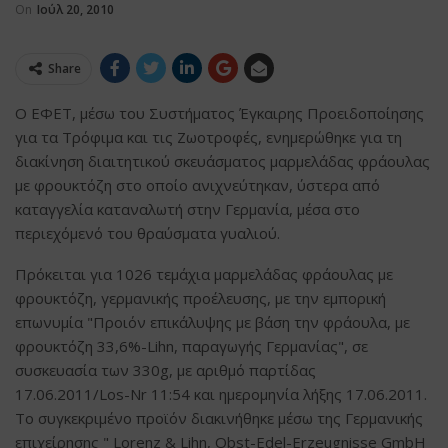
On
Ιούλ 20, 2010
Share
Ο ΕΦΕΤ, μέσω του Συστήματος Έγκαιρης Προειδοποίησης
για τα Τρόφιμα και τις Ζωοτροφές, ενημερώθηκε για τη
διακίνηση διαιτητικού σκευάσματος μαρμελάδας φράουλας
με φρουκτόζη στο οποίο ανιχνεύτηκαν, ύστερα από
καταγγελία καταναλωτή στην Γερμανία, μέσα στο
περιεχόμενό του θραύσματα γυαλιού.
Πρόκειται για 1026 τεμάχια μαρμελάδας φράουλας με
φρουκτόζη, γερμανικής προέλευσης, με την εμπορική
επωνυμία "Προιόν επικάλυψης με βάση την φράουλα, με
φρουκτόζη 33,6%-Lihn, παραγωγής Γερμανίας", σε
συσκευασία των 330g, με αριθμό παρτίδας
17.06.2011/Los-Nr 11:54 και ημερομηνία λήξης 17.06.2011.
Το συγκεκριμένο προϊόν διακινήθηκε μέσω της Γερμανικής
επιχείρησης " Lorenz & Lihn, Obst-Edel-Erzeugnisse GmbH