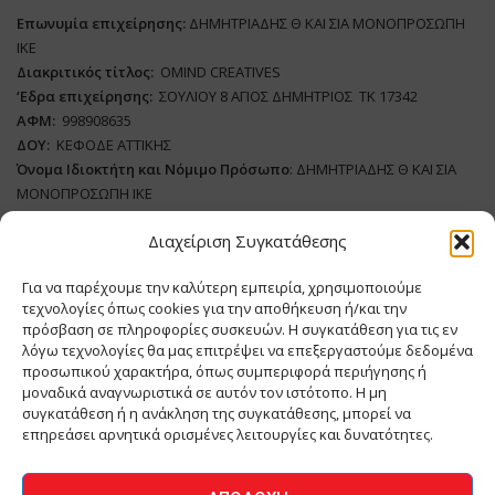
Επωνυμία επιχείρησης:
ΔΗΜΗΤΡΙΑΔΗΣ Θ ΚΑΙ ΣΙΑ ΜΟΝΟΠΡΟΣΩΠΗ
ΙΚΕ
Διακριτικός τίτλος:
ΟΜΙΝD CREATIVES
‘
E
δρα επιχείρησης:
ΣΟΥΛΙΟΥ 8 ΑΓΙΟΣ ΔΗΜΗΤΡΙΟΣ ΤΚ 17342
ΑΦΜ:
998908635
ΔΟΥ:
ΚΕΦΟΔΕ ΑΤΤΙΚΗΣ
Όνομα Ιδιοκτήτη και Νόμιμο Πρόσωπο
: ΔΗΜΗΤΡΙΑΔΗΣ Θ ΚΑΙ ΣΙΑ
ΜΟΝΟΠΡΟΣΩΠΗ ΙΚΕ
Διαχείριση Συγκατάθεσης
Διευθυντής Σύνταξης:
ΑΘΑΝΑΣΙΟΣ ΑΝΤΩΝΙΟΥ
Domain
:
www.meatplace.gr
Για να παρέχουμε την καλύτερη εμπειρία, χρησιμοποιούμε
Δικαιούχος
Domain
:
ΔΗΜΗΤΡΙΑΔΗΣ Θ ΚΑΙ ΣΙΑ ΜΟΝΟΠΡΟΣΩΠΗ ΙΚΕ
τεχνολογίες όπως cookies για την αποθήκευση ή/και την
Διευθυντής:
ΕΥΘΥΜΙΑΤΟΥ ΜΑΡΙΑ
πρόσβαση σε πληροφορίες συσκευών. Η συγκατάθεση για τις εν
Διαχειριστής:
ΕΥΘΥΜΙΑΤΟΥ ΜΑΡΙΑ
λόγω τεχνολογίες θα μας επιτρέψει να επεξεργαστούμε δεδομένα
Δήλωση Συμμόρφωσης
προσωπικού χαρακτήρα, όπως συμπεριφορά περιήγησης ή
μοναδικά αναγνωριστικά σε αυτόν τον ιστότοπο. Η μη
συγκατάθεση ή η ανάκληση της συγκατάθεσης, μπορεί να
επηρεάσει αρνητικά ορισμένες λειτουργίες και δυνατότητες.
ΑΡΧΙΚΗ
ΕΙΔΗΣΕΙΣ
ΒΙΟΜΗΧΑΝΙΑ
ΚΤΗΝΟΤΡΟΦΙΑ