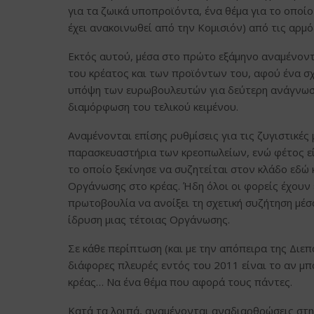
για τα ζωικά υποπροϊόντα, ένα θέμα για το οποί
έχει ανακοινωθεί από την Κομισιόν) από τις αρμό
Εκτός αυτού, μέσα στο πρώτο εξάμηνο αναμένοντ
του κρέατος και των προϊόντων του, αφού ένα σχ
υπόψη των ευρωβουλευτών για δεύτερη ανάγνωση 
διαμόρφωση του τελικού κειμένου.
Αναμένονται επίσης ρυθμίσεις για τις ζυγιστικές 
παρασκευαστήρια των κρεοπωλείων, ενώ φέτος εί
το οποίο ξεκίνησε να συζητείται στον κλάδο εδώ 
Οργάνωσης στο κρέας. Ήδη όλοι οι φορείς έχουν ε
πρωτοβουλία να ανοίξει τη σχετική συζήτηση μέ
ίδρυση μιας τέτοιας Οργάνωσης.
Σε κάθε περίπτωση (και με την απόπειρα της Διεπ
διάφορες πλευρές εντός του 2011 είναι το αν μπ
κρέας… Να ένα θέμα που αφορά τους πάντες.
Κατά τα λοιπά, αναμένονται αναδιαρθρώσεις στην