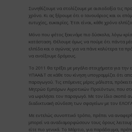
Συνηθίζουμε να στολίζουμε με αισιοδοξία τις προ
χρόνο. Κι ας ξέρουμε ότι ο Ιανουάριος και οι επ
ευτυχίες, ευκαιρίες. Έτσι είναι, κάθε χρόνο ελπίζ
Μόνο που φέτος ξεκινάμε πιο δύσκολα, λόγω κρίσ
κατάσταση. Θέλουμε όμως να πούμε ότι πάντα μέσ
ελπίδα και ο αγώνας για να πάνε καλύτερα τα πρά
να ανοίξουμε δρόμους.
Το 2011 θα τρέξει με μεγάλα στοιχήματα για την
ΥΠΑΑ&Τ σε κάθε του κίνηση υπογραμμίζει ότι απο
παραγωγού. Τις επόμενες μέρες μάλιστα, πρόκειτ
Μητρώο Εμπόρων Αγροτικών Προϊόντων, που στοχε
να ωφελήσει τον παραγωγό. Με τον ίδιο σκοπό α
διαδικτυακή σύνδεση των σφαγείων με τον ΕΛΟΓΑΚ
Με εντελώς συνοπτικό τρόπο, πρέπει να αναφερθ
μπορεί να αναδιαμορφώσουν τους όρους λειτουργί
είτε πιο γενικά. Το Μάρτιο, για παράδειγμα, πρέ