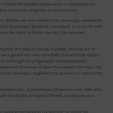
ο η Ελλάδα θα ελεγχθεί (σύμφωνα με το πρόγραμμα που
διες Κοινοτικές υπηρεσίες εντός του έτους.
αι εξελίξεις και στην υπόθεση της καταγωγής-προέλευσης
έδιο Κανονισμού βρίσκεται στα σκαριά, το οποίο θα τεθεί
και θα πάρει το δρόμο του προς την οριστική
μηχανές στα σημεία λιανικής πώλησης, αλλά και για τα
ναι η χρονιά που ίσως προωθηθεί ένα φιλόδοξο σχέδιο,
και πολλά χρόνια: η δημιουργία Διεπαγγελματικής
κφραστεί θετικά και το Meat Place μάλιστα θα πάρει την
σα στον Ιανουάριο, συμβάλλοντας με αυτό τον τρόπο στην
αγγελματικής), το μεγαλύτερο ζήτημα που ίσως τεθεί από
ορεί να υπάρξει ένα Σχέδιο Εθνικής Στρατηγικής στο
 εφοδιαστική αλυσίδα του κρέατος, οι οποίες θα