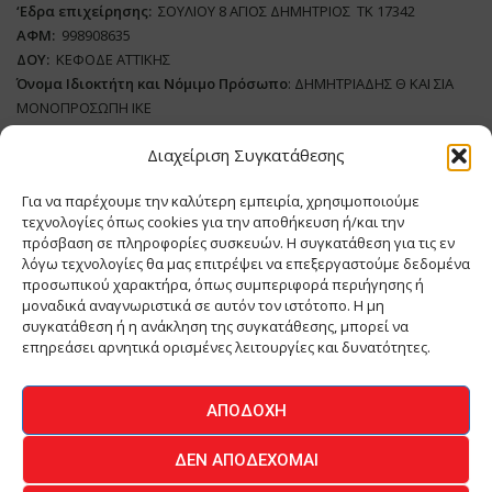
‘
E
δρα επιχείρησης:
ΣΟΥΛΙΟΥ 8 ΑΓΙΟΣ ΔΗΜΗΤΡΙΟΣ ΤΚ 17342
ΑΦΜ:
998908635
ΔΟΥ:
ΚΕΦΟΔΕ ΑΤΤΙΚΗΣ
Όνομα Ιδιοκτήτη και Νόμιμο Πρόσωπο
: ΔΗΜΗΤΡΙΑΔΗΣ Θ ΚΑΙ ΣΙΑ
ΜΟΝΟΠΡΟΣΩΠΗ ΙΚΕ
Διαχείριση Συγκατάθεσης
Διευθυντής Σύνταξης:
ΑΘΑΝΑΣΙΟΣ ΑΝΤΩΝΙΟΥ
Domain
:
www.meatplace.gr
Για να παρέχουμε την καλύτερη εμπειρία, χρησιμοποιούμε
Δικαιούχος
Domain
:
ΔΗΜΗΤΡΙΑΔΗΣ Θ ΚΑΙ ΣΙΑ ΜΟΝΟΠΡΟΣΩΠΗ ΙΚΕ
τεχνολογίες όπως cookies για την αποθήκευση ή/και την
Διευθυντής:
ΕΥΘΥΜΙΑΤΟΥ ΜΑΡΙΑ
πρόσβαση σε πληροφορίες συσκευών. Η συγκατάθεση για τις εν
Διαχειριστής:
ΕΥΘΥΜΙΑΤΟΥ ΜΑΡΙΑ
λόγω τεχνολογίες θα μας επιτρέψει να επεξεργαστούμε δεδομένα
Δήλωση Συμμόρφωσης
προσωπικού χαρακτήρα, όπως συμπεριφορά περιήγησης ή
μοναδικά αναγνωριστικά σε αυτόν τον ιστότοπο. Η μη
συγκατάθεση ή η ανάκληση της συγκατάθεσης, μπορεί να
επηρεάσει αρνητικά ορισμένες λειτουργίες και δυνατότητες.
ΑΡΧΙΚΗ
ΕΙΔΗΣΕΙΣ
ΒΙΟΜΗΧΑΝΙΑ
ΚΤΗΝΟΤΡΟΦΙΑ
ΑΠΟΔΟΧΉ
ΚΡΕΟΠΩΛΕΙΟ
ΠΕΡΙΟΔΙΚΟ ΜΕΑΤ PLACE
MEAT DAYS
ΔΕΝ ΑΠΟΔΈΧΟΜΑΙ
ΕΠΙΚΟΙΝΩΝΙΑ