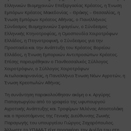
Ελληνικών Βιομηχανιών Επεξεργασίας Κρέατος, η Ένωση
Εμπόρων Κρέατος Μακεδονίας – Θράκης – Θεσσαλίας, η
Ένωση Εμπόρων Κρέατος Αθήνας, ο Πανελλήνιος
Σύνδεσμος Βιομηχανικών Σφαγείων, ο Σύνδεσμος
Ελληνικής Κτηνοτροφίας, η Ομοσπονδία Χοιροτρόφων
Ελλάδος, η Πτηνοτροφική, ο Σύνδεσμος για την
Προστασία και την Ανάπτυξη του Κρέατος Βορείου
Ελλάδος, η Ένωση Εμπορικών Αντιπροσώπων Κρέατος.
Επίσης παρευρέθηκαν ο Πανθεσσαλικός Σύλλογος
Χοιροτρόφων, ο Σύλλογος Χοιροτρόφων
Αιτωλοακαρνανίας, η Πανελλήνια Ένωση Νέων Αγροτών, η
Ένωση Κρεοπωλών Αθήνας.
Τη συνάντηση παρακολούθησαν ακόμη ο κ. Αργύρης
Παπαγεωργίου από το γραφείο της υφυπουργού
Αγροτικής Ανάπτυξης και Τροφίμων Μιλένας Αποστολάκη
και ο προϊστάμενος της Γενικής Διεύθυνσης Ζωικής
Παραγωγής του υπουργείου Γιώργος Ζαχαρόπουλος.
Άλλωστε το ΥΠΑΑ&Τ είχε προσφέρει την Αιγίδα του στη