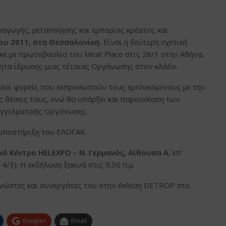
γωγής, μεταποίησης και εμπορίας κρέατος και
ου 2011, στη Θεσσαλονίκη.
Είναι η δεύτερη σχετική
κε με πρωτοβουλία του Meat Place στις 26/1 στην Αθήνα,
ητα ίδρυσης μιας τέτοιας Οργάνωσης στον κλάδο.
γικοί φορείς που εκπροσωπούν τους εμπλεκόμενους με την
 θέσεις τους, ενώ θα υπάρξει και παρουσίαση των
αγγελματικής Οργάνωσης.
ν υποστήριξη του ΕΛΟΓΑΚ.
ό Κέντρο HELEXPO – N. Γερμανός, Αίθουσα Α΄
, επ’
/3). Η εκδήλωση ξεκινά στις 9.30 π.μ.
γνώστες και συνεργάτες του στην έκθεση DETROP στο
Google+
Email