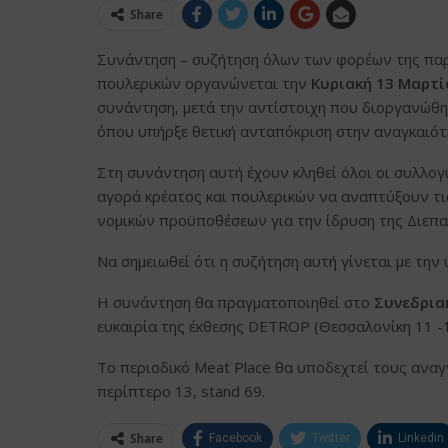
Share
Συνάντηση – συζήτηση όλων των φορέων της παρα
πουλερικών οργανώνεται την
Κυριακή 13 Μαρτί
συνάντηση, μετά την αντίστοιχη που διοργανώθη
όπου υπήρξε θετική ανταπόκριση στην αναγκαιότ
Στη συνάντηση αυτή έχουν κληθεί όλοι οι συλλο
αγορά κρέατος και πουλερικών να αναπτύξουν τις
νομικών προϋποθέσεων για την ίδρυση της Διεπ
Να σημειωθεί ότι η συζήτηση αυτή γίνεται με τη
Η συνάντηση θα πραγματοποιηθεί στο
Συνεδριακ
ευκαιρία της έκθεσης DETROP (Θεσσαλονίκη 11 -14
Το περιοδικό Meat Place θα υποδεχτεί τους ανα
περίπτερο 13, stand 69.
Share
Facebook
Twitter
Linkedin