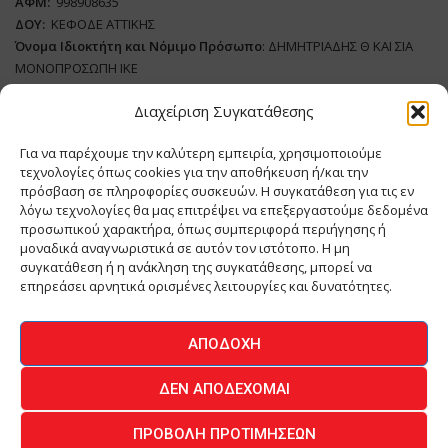
ΑΦΜ:
998908635
ΔΟΥ:
ΚΕΦΟΔΕ ΑΤΤΙΚΗΣ
Όνομα Ιδιοκτήτη και Νόμιμο Πρόσωπο
: ΔΗΜΗΤΡΙΑΔΗΣ Θ ΚΑΙ ΣΙΑ
ΜΟΝΟΠΡΟΣΩΠΗ ΙΚΕ
Διαχείριση Συγκατάθεσης
Διευθυντής Σύνταξης:
ΑΘΑΝΑΣΙΟΣ ΑΝΤΩΝΙΟΥ
Domain
:
www.meatplace.gr
Για να παρέχουμε την καλύτερη εμπειρία, χρησιμοποιούμε
Δικαιούχος
Domain
:
ΔΗΜΗΤΡΙΑΔΗΣ Θ ΚΑΙ ΣΙΑ ΜΟΝΟΠΡΟΣΩΠΗ ΙΚΕ
τεχνολογίες όπως cookies για την αποθήκευση ή/και την
Διευθυντής:
ΕΥΘΥΜΙΑΤΟΥ ΜΑΡΙΑ
πρόσβαση σε πληροφορίες συσκευών. Η συγκατάθεση για τις εν
Διαχειριστής:
ΕΥΘΥΜΙΑΤΟΥ ΜΑΡΙΑ
λόγω τεχνολογίες θα μας επιτρέψει να επεξεργαστούμε δεδομένα
Δήλωση Συμμόρφωσης
προσωπικού χαρακτήρα, όπως συμπεριφορά περιήγησης ή
μοναδικά αναγνωριστικά σε αυτόν τον ιστότοπο. Η μη
συγκατάθεση ή η ανάκληση της συγκατάθεσης, μπορεί να
επηρεάσει αρνητικά ορισμένες λειτουργίες και δυνατότητες.
ΑΡΧΙΚΗ
ΕΙΔΗΣΕΙΣ
ΒΙΟΜΗΧΑΝΙΑ
ΚΤΗΝΟΤΡΟΦΙΑ
ΑΠΟΔΟΧΉ
ΚΡΕΟΠΩΛΕΙΟ
ΠΕΡΙΟΔΙΚΟ ΜΕΑΤ PLACE
MEAT DAYS
ΔΕΝ ΑΠΟΔΈΧΟΜΑΙ
ΕΠΙΚΟΙΝΩΝΙΑ
ΠΡΟΒΟΛΉ ΠΡΟΤΙΜΉΣΕΩΝ
O.MIND CREATIVES
© 2026 - All Rights Reserved -
Πολιτική Απορρήτου