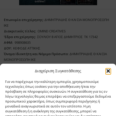
Επωνυμία επιχείρησης:
ΔΗΜΗΤΡΙΑΔΗΣ Θ ΚΑΙ ΣΙΑ ΜΟΝΟΠΡΟΣΩΠΗ
ΙΚΕ
Διακριτικός τίτλος:
ΟΜΙΝD CREATIVES
‘
E
δρα επιχείρησης:
ΣΟΥΛΙΟΥ 8 ΑΓΙΟΣ ΔΗΜΗΤΡΙΟΣ ΤΚ 17342
ΑΦΜ:
998908635
ΔΟΥ:
ΚΕΦΟΔΕ ΑΤΤΙΚΗΣ
Όνομα Ιδιοκτήτη και Νόμιμο Πρόσωπο
: ΔΗΜΗΤΡΙΑΔΗΣ Θ ΚΑΙ ΣΙΑ
ΜΟΝΟΠΡΟΣΩΠΗ ΙΚΕ
Διαχείριση Συγκατάθεσης
Διευθυντής Σύνταξης:
ΑΘΑΝΑΣΙΟΣ ΑΝΤΩΝΙΟΥ
Domain
:
www.meatplace.gr
Για να παρέχουμε την καλύτερη εμπειρία, χρησιμοποιούμε
Δικαιούχος
Domain
:
ΔΗΜΗΤΡΙΑΔΗΣ Θ ΚΑΙ ΣΙΑ ΜΟΝΟΠΡΟΣΩΠΗ ΙΚΕ
τεχνολογίες όπως cookies για την αποθήκευση ή/και την
Διευθυντής:
ΕΥΘΥΜΙΑΤΟΥ ΜΑΡΙΑ
πρόσβαση σε πληροφορίες συσκευών. Η συγκατάθεση για τις εν
Διαχειριστής:
ΕΥΘΥΜΙΑΤΟΥ ΜΑΡΙΑ
λόγω τεχνολογίες θα μας επιτρέψει να επεξεργαστούμε δεδομένα
Δήλωση Συμμόρφωσης
προσωπικού χαρακτήρα, όπως συμπεριφορά περιήγησης ή
μοναδικά αναγνωριστικά σε αυτόν τον ιστότοπο. Η μη
συγκατάθεση ή η ανάκληση της συγκατάθεσης, μπορεί να