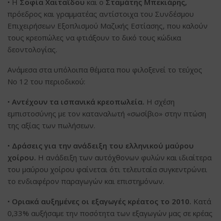
• Η
Σοφία Χαϊταΐδου
και ο
Σταμάτης Μπεκιάρης,
πρόεδρος και γραμματέας αντίστοιχα του Συνδέσμου
Επιχειρήσεων Εξοπλισμού Μαζικής Εστίασης, που καλούν
τους κρεοπώλες να φτιάξουν το δικό τους κώδικα
δεοντολογίας.
Ανάμεσα στα υπόλοιπα θέματα που φιλοξενεί το τεύχος
Νο 12 του περιοδικού:
•
Αντέχουν τα ισπανικά κρεοπωλεία.
Η σχέση
εμπιστοσύνης με τον καταναλωτή «σωσίβιο» στην πτώση
της αξίας των πωλήσεων.
•
Δράσεις για την ανάδειξη του ελληνικού μαύρου
χοίρου.
Η ανάδειξη των αυτόχθονων φυλών και ιδιαίτερα
του μαύρου χοίρου φαίνεται ότι τελευταία συγκεντρώνει
το ενδιαφέρον παραγωγών και επιστημόνων.
•
Οριακά αυξημένες οι εξαγωγές κρέατος το 2010.
Κατά
0,33% αυξήσαμε την ποσότητα των εξαγωγών μας σε κρέας