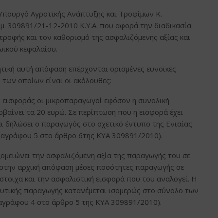
Υπουργό Αγροτικής Ανάπτυξης και Τροφίμων Κ.
μ. 309891/21-12-2010 Κ.Υ.Α. που αφορά την διαδικασία
τροφής και τον καθορισμό της ασφαλιζόμενης αξίας και
ωικού κεφαλαίου.
τική αυτή απόφαση επέρχονται ορισμένες ευνοϊκές
 των οποίων είναι οι ακόλουθες:
 εισφοράς οι μικροπαραγωγοί εφόσον η συνολική
βαίνει τα 20 ευρώ. Σε περίπτωση που η εισφορά έχει
ι δηλώσει ο παραγωγός στο σχετικό έντυπο της Ενιαίας
ραγράφου 5 στο άρθρο 6της ΚΥΑ 309891/2010).
ομειώνει την ασφαλιζόμενη αξία της παραγωγής του σε
 στην αρχική απόφαση μέσες ποσότητες παραγωγής σε
στοιχα και την ασφαλιστική εισφορά που του αναλογεί. Η
 φυτικής παραγωγής κατανέμεται ισομερώς στο σύνολο των
γράφου 4 στο άρθρο 5 της ΚΥΑ 309891/2010).