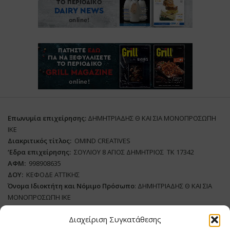
Επωνυμία επιχείρησης:
ΔΗΜΗΤΡΙΑΔΗΣ Θ ΚΑΙ ΣΙΑ ΜΟΝΟΠΡΟΣΩΠΗ
ΙΚΕ
Διακριτικός τίτλος:
ΟΜΙΝD CREATIVES
‘
E
δρα επιχείρησης:
ΣΟΥΛΙΟΥ 8 ΑΓΙΟΣ ΔΗΜΗΤΡΙΟΣ ΤΚ 17342
ΑΦΜ:
998908635
ΔΟΥ:
ΚΕΦΟΔΕ ΑΤΤΙΚΗΣ
Όνομα Ιδιοκτήτη και Νόμιμο Πρόσωπο
: ΔΗΜΗΤΡΙΑΔΗΣ Θ ΚΑΙ ΣΙΑ
ΜΟΝΟΠΡΟΣΩΠΗ ΙΚΕ
Διαχείριση Συγκατάθεσης
Διευθυντής Σύνταξης:
ΑΘΑΝΑΣΙΟΣ ΑΝΤΩΝΙΟΥ