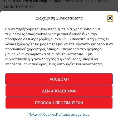
Όνομα Ιδιοκτήτη και Νόμιμο Πρόσωπο
: ΔΗΜΗΤΡΙΑΔΗΣ Θ ΚΑΙ ΣΙΑ
ΜΟΝΟΠΡΟΣΩΠΗ ΙΚΕ
Διαχείριση Συγκατάθεσης
Διευθυντής Σύνταξης:
ΑΘΑΝΑΣΙΟΣ ΑΝΤΩΝΙΟΥ
Domain
:
www.meatplace.gr
Για να παρέχουμε την καλύτερη εμπειρία, χρησιμοποιούμε
Δικαιούχος
Domain
:
ΔΗΜΗΤΡΙΑΔΗΣ Θ ΚΑΙ ΣΙΑ ΜΟΝΟΠΡΟΣΩΠΗ ΙΚΕ
τεχνολογίες όπως cookies για την αποθήκευση ή/και την
Διευθυντής:
ΕΥΘΥΜΙΑΤΟΥ ΜΑΡΙΑ
πρόσβαση σε πληροφορίες συσκευών. Η συγκατάθεση για τις εν
Διαχειριστής:
ΕΥΘΥΜΙΑΤΟΥ ΜΑΡΙΑ
λόγω τεχνολογίες θα μας επιτρέψει να επεξεργαστούμε δεδομένα
Δήλωση Συμμόρφωσης
προσωπικού χαρακτήρα, όπως συμπεριφορά περιήγησης ή
μοναδικά αναγνωριστικά σε αυτόν τον ιστότοπο. Η μη
συγκατάθεση ή η ανάκληση της συγκατάθεσης, μπορεί να
επηρεάσει αρνητικά ορισμένες λειτουργίες και δυνατότητες.
ΑΡΧΙΚΗ
ΕΙΔΗΣΕΙΣ
ΒΙΟΜΗΧΑΝΙΑ
ΚΤΗΝΟΤΡΟΦΙΑ
ΑΠΟΔΟΧΉ
ΚΡΕΟΠΩΛΕΙΟ
ΠΕΡΙΟΔΙΚΟ ΜΕΑΤ PLACE
MEAT DAYS
ΔΕΝ ΑΠΟΔΈΧΟΜΑΙ
ΕΠΙΚΟΙΝΩΝΙΑ
ΠΡΟΒΟΛΉ ΠΡΟΤΙΜΉΣΕΩΝ
O.MIND CREATIVES
© 2026 - All Rights Reserved -
Πολιτική Απορρήτου
Powered by
BYTE A COOKIE
Πολιτική Cookies
Πολιτική απορρήτου