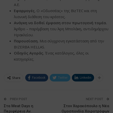
Α.Ε.
Εφαρμογές.
Ο «Οδυσσέας» της BizTEC και στη
λιανική διάθεση του κρέατος.
Ανάγκη να δοθεί έμφαση στον πρωτογενή τομέα
.
Άρθρο – παρέμβαση του Άρη Μπολάκη, αντιδημάρχου
Ηρακλείου.
Παρουσίαση.
Μια σύγχρονη εγκατάσταση από την
BIZERBA HELLAS.
Οδηγός Αγοράς.
Ένας κατάλογος, όλες οι
κατηγορίες.
Share
Facebook
Twitter
Linkedin
PREV POST
NEXT POST
Στα Meat Days η
Στον Χαρακόπουλο η Νέα
Περιφέρεια Αν.
Ομοσπονδία Χοιροτρόφων